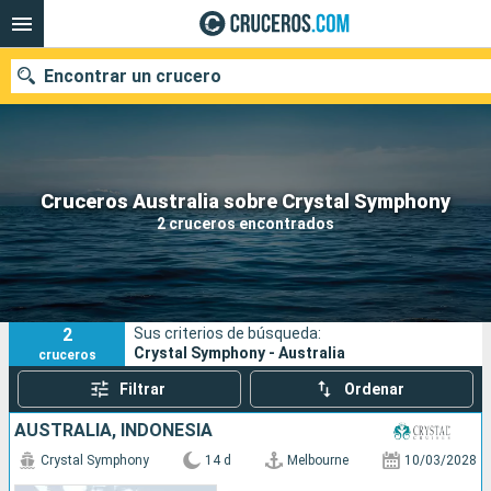
Encontrar un crucero
Nuestros destinos
Cruceros Australia sobre Crystal Symphony
2 cruceros encontrados
Fecha de salida
Puertos
Compañías
2
Sus criterios de búsqueda:
Buscar
Crystal Symphony - Australia
cruceros
Filtrar
Ordenar
AUSTRALIA, INDONESIA
Crystal Symphony
14 d
Melbourne
10/03/2028