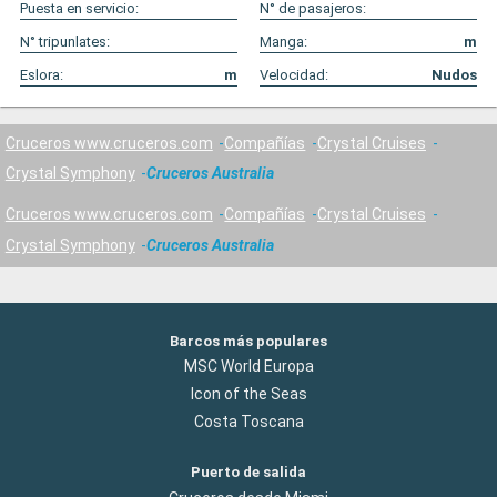
Puesta en servicio:
N° de pasajeros:
N° tripunlates:
Manga:
m
Eslora:
m
Velocidad:
Nudos
Cruceros www.cruceros.com
Compañías
Crystal Cruises
Crystal Symphony
Cruceros Australia
Cruceros www.cruceros.com
Compañías
Crystal Cruises
Crystal Symphony
Cruceros Australia
Barcos más populares
MSC World Europa
Icon of the Seas
Costa Toscana
Puerto de salida