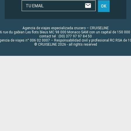
TU EMAIL
OK
Agencia de viajes especializada crucero – CRUISELINE
6 rue du gabian Les flots bleus MC 98 000 Monaco SAM con un capital de 150 000
contact tel : (00) 377 97 97 84 50
gencia de viajes n° 006 02 0007 – Responsabilidad civil y profesional RC RSA de
© CRUISELINE 2026 - all rights reserved