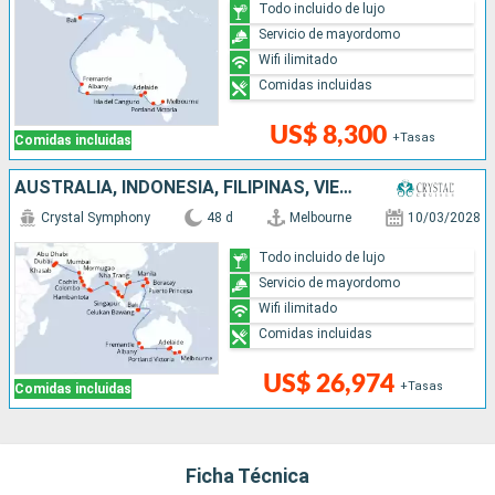
Todo incluido de lujo
Servicio de mayordomo
Wifi ilimitado
Comidas incluidas
US$ 8,300
+Tasas
Comidas incluidas
AUSTRALIA, INDONESIA, FILIPINAS, VIETNAM, SINGAPUR, MALASIA, TAILANDIA, SRI LANKA, INDIA, OMAN, EMIRATOS ÁRABES UNIDOS
Crystal Symphony
48 d
Melbourne
10/03/2028
Todo incluido de lujo
Servicio de mayordomo
Wifi ilimitado
Comidas incluidas
US$ 26,974
+Tasas
Comidas incluidas
Ficha Técnica