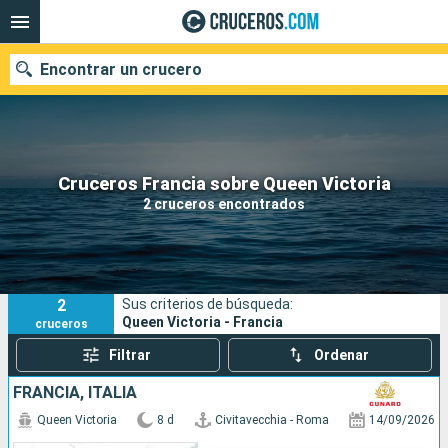
Encontrar un crucero
Nuestros destinos
Cruceros Francia sobre Queen Victoria
2 cruceros encontrados
Fecha de salida
Puertos
Compañías
2
Sus criterios de búsqueda:
Buscar
Queen Victoria - Francia
cruceros
Filtrar
Ordenar
FRANCIA, ITALIA
Queen Victoria
8 d
Civitavecchia - Roma
14/09/2026