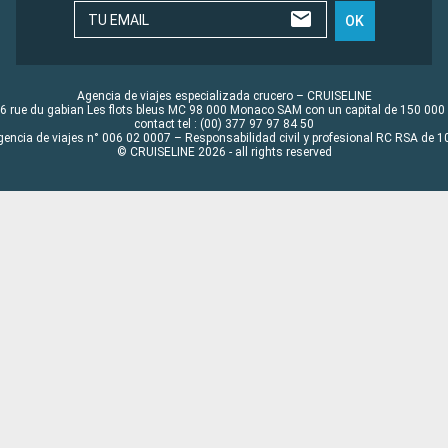
TU EMAIL
OK
Agencia de viajes especializada crucero – CRUISELINE
6 rue du gabian Les flots bleus MC 98 000 Monaco SAM con un capital de 150 000
contact tel : (00) 377 97 97 84 50
gencia de viajes n° 006 02 0007 – Responsabilidad civil y profesional RC RSA de
© CRUISELINE 2026 - all rights reserved