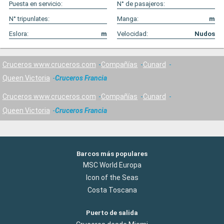
Puesta en servicio:
N° de pasajeros:
N° tripunlates:
Manga:
m
Eslora:
m
Velocidad:
Nudos
Cruceros www.cruceros.com
Compañías
Cunard
Queen Victoria
Cruceros Francia
Cruceros www.cruceros.com
Compañías
Cunard
Queen Victoria
Cruceros Francia
Barcos más populares
MSC World Europa
Icon of the Seas
Costa Toscana
Puerto de salida