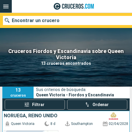
Encontrar un crucero
Cruceros Fiordos y Escandinavia sobre Queen
Nuestros destinos
Victoria
13 cruceros encontrados
Fecha de salida
Puertos
Compañías
13
Sus criterios de búsqueda:
Buscar
Queen Victoria - Fiordos y Escandinavia
cruceros
Filtrar
Ordenar
NORUEGA, REINO UNIDO
Queen Victoria
8 d
Southampton
02/04/2028