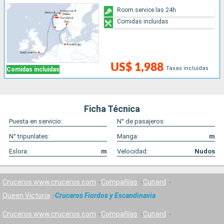
Room service las 24h
Comidas incluidas
US$ 1,988
Tasas incluidas
Comidas incluidas
Ficha Técnica
Puesta en servicio:
N° de pasajeros:
N° tripunlates:
Manga:
m
Eslora:
m
Velocidad:
Nudos
Cruceros www.cruceros.com
Compañías
Cunard
Queen Victoria
Cruceros Fiordos y Escandinavia
Cruceros www.cruceros.com
Compañías
Cunard