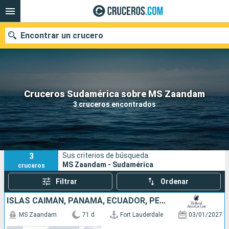
Encontrar un crucero
Nuestros destinos
Cruceros Sudamérica sobre MS Zaandam
3 cruceros encontrados
Fecha de salida
Puertos
Compañías
3
Sus criterios de búsqueda:
Buscar
MS Zaandam - Sudamérica
cruceros
Filtrar
Ordenar
ISLAS CAIMÁN, PANAMÁ, ECUADOR, PERÚ, CHILE, ARGENTINA, ISLAS MALVINAS, URUGUAY, BRASIL, FRANCIA, BARBADOS, SANTA LUCIA, ANTIGUA Y BARBUDA, PUERTO RICO, ESTADOS UNIDOS
MS Zaandam
71 d
Fort Lauderdale
03/01/2027