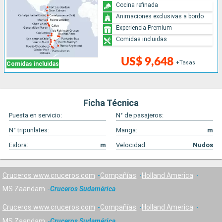
Cocina refinada
Animaciones exclusivas a bordo
Experiencia Premium
Comidas incluidas
US$ 9,648
+Tasas
Comidas incluidas
Ficha Técnica
Puesta en servicio:
N° de pasajeros:
N° tripunlates:
Manga:
m
Eslora:
m
Velocidad:
Nudos
Cruceros www.cruceros.com
Compañías
Holland America
MS Zaandam
Cruceros Sudamérica
Cruceros www.cruceros.com
Compañías
Holland America
MS Zaandam
Cruceros Sudamérica