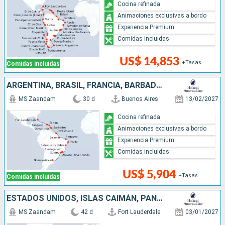
Cocina refinada
Animaciones exclusivas a bordo
Experiencia Premium
Comidas incluidas
US$ 14,853
+Tasas
Comidas incluidas
ARGENTINA, BRASIL, FRANCIA, BARBADOS, SANTA LUCIA, ANTIGUA Y BARBUDA, PUERTO RICO, ESTADOS UNIDOS
MS Zaandam
30 d
Buenos Aires
13/02/2027
Cocina refinada
Animaciones exclusivas a bordo
Experiencia Premium
Comidas incluidas
US$ 5,904
+Tasas
Comidas incluidas
ESTADOS UNIDOS, ISLAS CAIMÁN, PANAMÁ, ECUADOR, PERÚ, CHILE, ISLAS MALVINAS, URUGUAY, ARGENTINA
MS Zaandam
42 d
Fort Lauderdale
03/01/2027