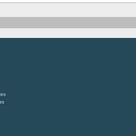
iro
es