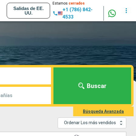
Estamos
cerrados
Salidas de EE.
+1 (786) 842-
UU.
4533
Buscar
añías
Búsqueda Avanzada
Ordenar Los más vendidos