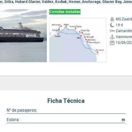
Comidas incluidas
MS Zaan
19 d
Camarote
Vancouve
15/09/20
Ficha Técnica
N° de pasajeros:
Eslora:
m