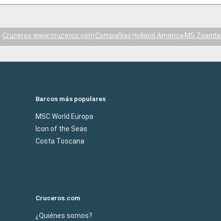
Cruceros www.cruceros.com
Compañías
Holland America
MS Zaand
Barcos más populares
MSC World Europa
Icon of the Seas
Costa Toscana
Cruceros.com
¿Quiénes somos?