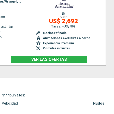
Itinerario : Vancouver, Sitka, Hubard Glacier, Valdez, Kodiak, Homer, Anchorage, Glacier Bay, Juneau, Wrangell, Ketchikán, Prince Rupert, Vancouver
dam
desde
US$ 2,692
Tasas: +US$ 809
 estándar
r
Cocina refinada
27
Animaciones exclusivas a bordo
Experiencia Premium
Comidas incluidas
VER LAS OFERTAS
N° tripunlates:
Velocidad:
Nudos