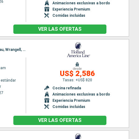
26
Animaciones exclusivas a bordo
Experiencia Premium
Comidas incluidas
VER LAS OFERTAS
Itinerario : Vancouver, Sitka, Anchorage, Homer, Kodiak, Valdez, Hubard Glacier, Glacier Bay, Juneau, Wrangell, Ketchikán, Prince Rupert, Vancouver
dam
desde
US$ 2,586
Tasas: +US$ 820
 estándar
r
Cocina refinada
27
Animaciones exclusivas a bordo
Experiencia Premium
Comidas incluidas
VER LAS OFERTAS