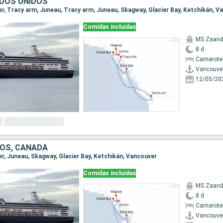
DOS UNIDOS
ver, Tracy arm, Juneau, Tracy arm, Juneau, Skagway, Glacier Bay, Ketchikán, V
Comidas incluidas
MS Zaan
8 d
Camarote
Vancouve
12/05/20
OS, CANADÁ
er, Juneau, Skagway, Glacier Bay, Ketchikán, Vancouver
Comidas incluidas
MS Zaan
8 d
Camarote
Vancouve