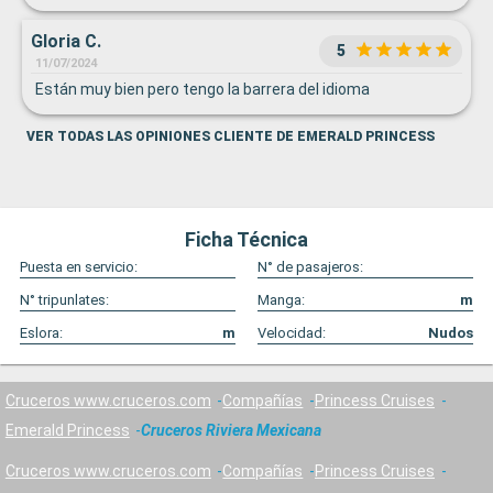
Gloria C.
5
11/07/2024
Están muy bien pero tengo la barrera del idioma
VER TODAS LAS OPINIONES CLIENTE DE EMERALD PRINCESS
Ficha Técnica
Puesta en servicio:
N° de pasajeros:
N° tripunlates:
Manga:
m
Eslora:
m
Velocidad:
Nudos
Cruceros www.cruceros.com
Compañías
Princess Cruises
Emerald Princess
Cruceros Riviera Mexicana
Cruceros www.cruceros.com
Compañías
Princess Cruises