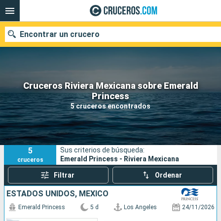
Encontrar un crucero
Cruceros Riviera Mexicana sobre Emerald
Nuestros destinos
Princess
5 cruceros encontrados
Fecha de salida
Puertos
Compañías
5
Sus criterios de búsqueda:
Buscar
Emerald Princess - Riviera Mexicana
cruceros
Filtrar
Ordenar
ESTADOS UNIDOS, MÉXICO
Emerald Princess
5 d
Los Angeles
24/11/2026