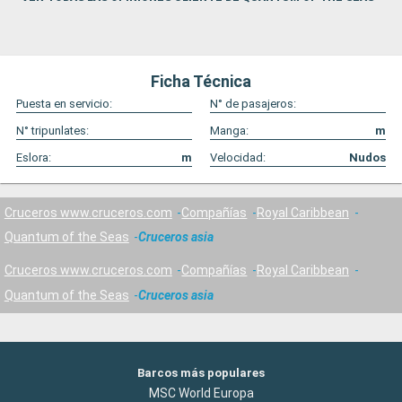
Ficha Técnica
Puesta en servicio:
N° de pasajeros:
N° tripunlates:
Manga:
m
Eslora:
m
Velocidad:
Nudos
Cruceros www.cruceros.com
Compañías
Royal Caribbean
Quantum of the Seas
Cruceros asia
Cruceros www.cruceros.com
Compañías
Royal Caribbean
Quantum of the Seas
Cruceros asia
Barcos más populares
MSC World Europa