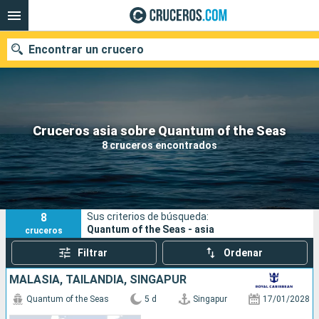
Encontrar un crucero
Nuestros destinos
Cruceros asia sobre Quantum of the Seas
8 cruceros encontrados
Fecha de salida
Puertos
Compañías
8
Sus criterios de búsqueda:
Buscar
Quantum of the Seas - asia
cruceros
Filtrar
Ordenar
MALASIA, TAILANDIA, SINGAPUR
Quantum of the Seas
5 d
Singapur
17/01/2028