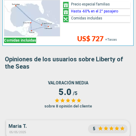
Precio especial familias
Hasta -60% en el 2° pasajero
Comidas incluidas
US$ 727
+Tasas
Comidas incluidas
Opiniones de los usuarios sobre Liberty of
the Seas
VALORACIÓN MEDIA
5.0
/5
sobre 8 opinión del cliente
Maria T.
5
05/05/2025