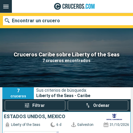
Encontrar un crucero
Nuestros destinos
Cruceros Caribe sobre Liberty of the Seas
7 cruceros encontrados
Fecha de salida
Puertos
Compañías
7
Sus criterios de búsqueda:
Buscar
Liberty of the Seas - Caribe
cruceros
Filtrar
Ordenar
ESTADOS UNIDOS, MÉXICO
Liberty of the Seas
6 d
Galveston
31/10/2026