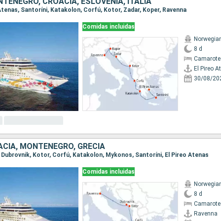
NTENEGRO, CROACIA, ESLOVENIA, ITALIA
o Atenas, Santoríni, Katakolon, Corfú, Kotor, Zadar, Koper, Ravenna
Comidas incluidas
Norwegian
8 d
Camarote
El Pireo A
30/08/20
OACIA, MONTENEGRO, GRECIA
, Dubrovnik, Kotor, Corfú, Katakolon, Mykonos, Santoríni, El Pireo Atenas
Comidas incluidas
Norwegian
8 d
Camarote
Ravenna