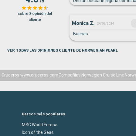
/5
Debian buscarle alguna combina
mejorarla. Una hora completa p
comediante por separado es dem
sobre 8 opinión del
cliente
de los show bien buenos
Monica Z.
24/05/2024
Buenas
VER TODAS LAS OPINIONES CLIENTE DE NORWEGIAN PEARL
Cruceros www.cruceros.com
Compañías
Norwegian Cruise Line
Norwe
Barcos más populares
MSC World Europa
Icon of the Seas