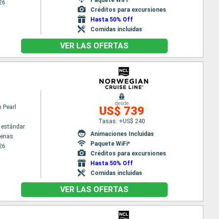
26
Créditos para excursiones
Hasta 50% Off
Comidas incluidas
VER LAS OFERTAS
desde
 Pearl
US$ 739
Tasas: +US$ 240
 estándar
Animaciones Incluidas
tenas
Paquete WiFi*
26
Créditos para excursiones
Hasta 50% Off
Comidas incluidas
VER LAS OFERTAS