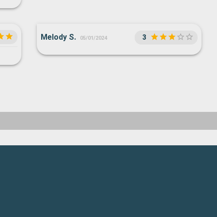
su
e
Melody S.
3
05/01/2024