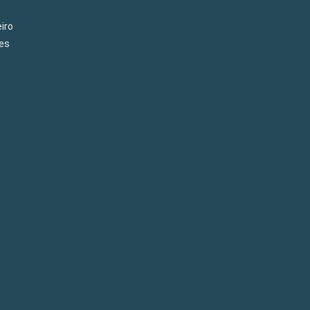
iro
es