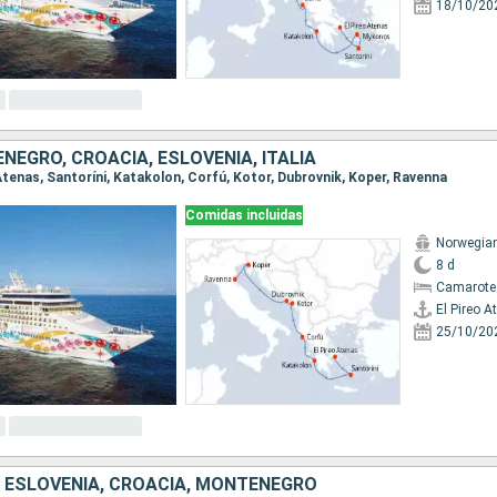
18/10/20
NEGRO, CROACIA, ESLOVENIA, ITALIA
o Atenas, Santoríni, Katakolon, Corfú, Kotor, Dubrovnik, Koper, Ravenna
Comidas incluidas
Norwegian
8 d
Camarote
El Pireo A
25/10/20
A, ESLOVENIA, CROACIA, MONTENEGRO