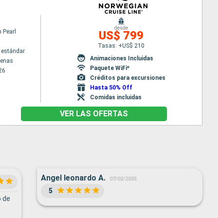
desde
 Pearl
US$ 799
Tasas: +US$ 210
 estándar
Animaciones Incluidas
tenas
Paquete WiFi*
26
Créditos para excursiones
Hasta 50% Off
Comidas incluidas
VER LAS OFERTAS
Angel leonardo A.
07/02/2025
5
o de