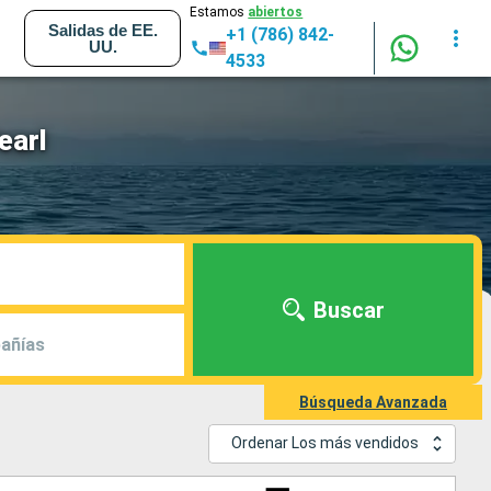
Estamos
abiertos
Salidas de EE.
+1 (786) 842-
UU.
4533
earl
Buscar
añías
Búsqueda Avanzada
Ordenar Los más vendidos