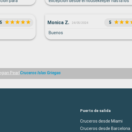
cion para
excepción desde el housekeeper hasta los
ara un mago y un
meseros ,los del bar, atención al cliente de
asiado. El resto
cualquier tipo ,recepción, en general todos 
personal dan un trato excelente que te hac
Monica Z.
5
5
24/05/2024
sentir muy a gusto
Buenos
gian Pearl
Cruceros Islas Griegas
Puerto de salida
Cruceros desde Miami
Cruceros desde Barcelona