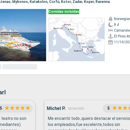
o Atenas, Mykonos, Katakolon, Corfú, Kotor, Zadar, Koper, Ravenna
Comidas incluidas
Norwegian
8 d
Camarote
El Pireo A
11/10/20
arl
Michel P.
5
5
03/04/2025
l teatro no son
Me encantó todo ,quiero destacar el servici
mediantes).
los empleados,fue excelente,todos sin