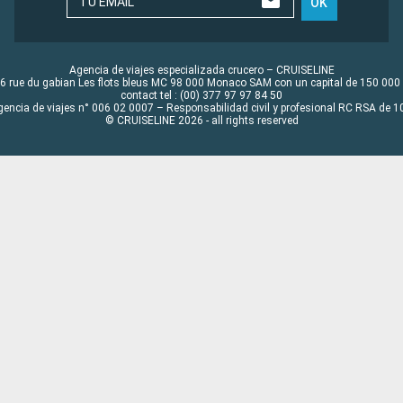
TU EMAIL
OK
Agencia de viajes especializada crucero – CRUISELINE
6 rue du gabian Les flots bleus MC 98 000 Monaco SAM con un capital de 150 000
contact tel : (00) 377 97 97 84 50
gencia de viajes n° 006 02 0007 – Responsabilidad civil y profesional RC RSA de
© CRUISELINE 2026 - all rights reserved