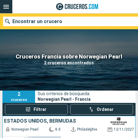
Encontrar un crucero
Nuestros destinos
Cruceros Francia sobre Norwegian Pearl
2 cruceros encontrados
Fecha de salida
Puertos
Compañías
2
Sus criterios de búsqueda:
Buscar
Norwegian Pearl - Francia
cruceros
Filtrar
Ordenar
ESTADOS UNIDOS, BERMUDAS
Norwegian Pearl
8 d
Philadelphie
13/11/2027