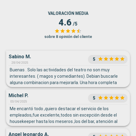
VALORACIÓN MEDIA
4.6
/5
sobre 8 opinión del cliente
Sabino M.
5
28/04/2025
Buenas . Solo las actividades del teatro no son muy
interesantes. ( magos y comediantes). Debian buscarle
alguna combinacion para mejorarla. Una hora completa
para un mago y un comediante por separado es demasiado.
Michel P.
El resto de los show bien buenos
5
03/04/2025
Me encantó todo ,quiero destacar el servicio de los
empleados,fue excelente,todos sin excepción desde el
housekeeper hasta los meseros ,los del bar, atención al
cliente de cualquier tipo ,recepción, en general todos su
Angel leonardo A.
personal dan un trato excelente que te hace sentir muy a