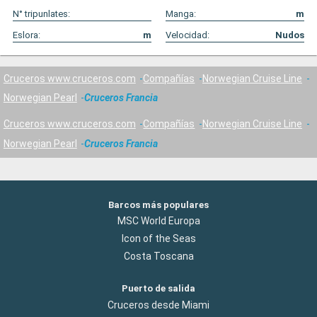
N° tripunlates:
Manga:
m
Eslora:
m
Velocidad:
Nudos
Cruceros www.cruceros.com
Compañías
Norwegian Cruise Line
Norwegian Pearl
Cruceros Francia
Cruceros www.cruceros.com
Compañías
Norwegian Cruise Line
Norwegian Pearl
Cruceros Francia
Barcos más populares
MSC World Europa
Icon of the Seas
Costa Toscana
Puerto de salida
Cruceros desde Miami