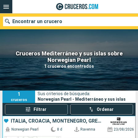
Encontrar un crucero
Cruceros Mediterráneo y sus islas sobre
Nuestros destinos
Norwegian Pearl
1 cruceros encontrados
Fecha de salida
Puertos
Compañías
1
Sus criterios de búsqueda:
Buscar
Norwegian Pearl - Mediterráneo y sus islas
cruceros
Filtrar
Ordenar
ITALIA, CROACIA, MONTENEGRO, GRECIA
Norwegian Pearl
8 d
Ravenna
23/08/2026