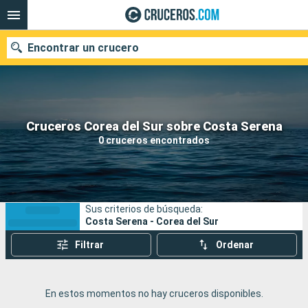
Encontrar un crucero
Nuestros destinos
Cruceros Corea del Sur sobre Costa Serena
0 cruceros encontrados
Fecha de salida
Puertos
Compañías
Sus criterios de búsqueda:
Buscar
Costa Serena - Corea del Sur
Filtrar
Ordenar
En estos momentos no hay cruceros disponibles.