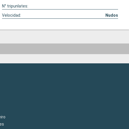
N° tripunlates:
Velocidad:
Nudos
iro
es