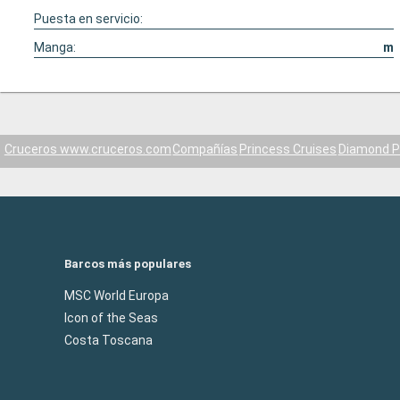
Puesta en servicio:
Manga:
m
Cruceros www.cruceros.com
Compañías
Princess Cruises
Diamond P
Barcos más populares
MSC World Europa
Icon of the Seas
Costa Toscana