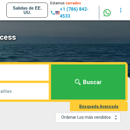
Estamos
cerrados
Salidas de EE.
+1 (786) 842-
UU.
4533
ncess
Buscar
añías
Búsqueda Avanzada
Ordenar Los más vendidos