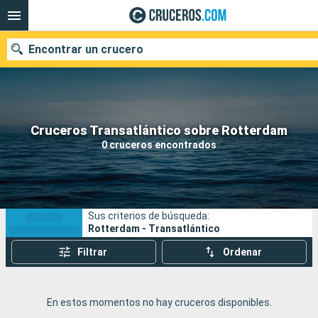
Encontrar un crucero
Nuestros destinos
Cruceros Transatlántico sobre Rotterdam
0 cruceros encontrados
Fecha de salida
Puertos
Compañías
Sus criterios de búsqueda:
Buscar
Rotterdam - Transatlántico
Filtrar
Ordenar
En estos momentos no hay cruceros disponibles.