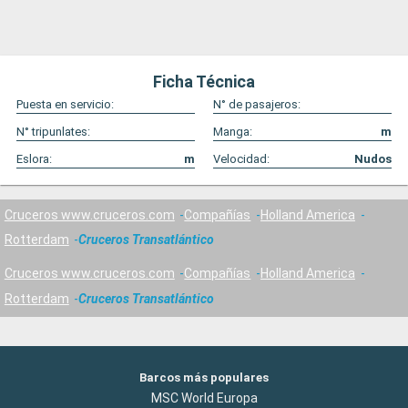
Ficha Técnica
Puesta en servicio:
N° de pasajeros:
N° tripunlates:
Manga:
m
Eslora:
m
Velocidad:
Nudos
Cruceros www.cruceros.com
Compañías
Holland America
Rotterdam
Cruceros Transatlántico
Cruceros www.cruceros.com
Compañías
Holland America
Rotterdam
Cruceros Transatlántico
Barcos más populares
MSC World Europa