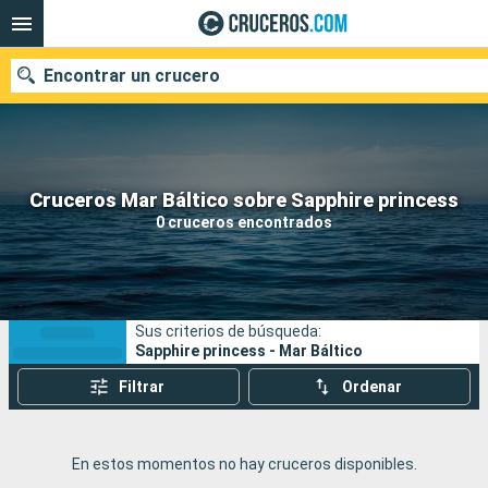
Encontrar un crucero
Nuestros destinos
Cruceros Mar Báltico sobre Sapphire princess
0 cruceros encontrados
Fecha de salida
Puertos
Compañías
Sus criterios de búsqueda:
Buscar
Sapphire princess - Mar Báltico
Filtrar
Ordenar
En estos momentos no hay cruceros disponibles.