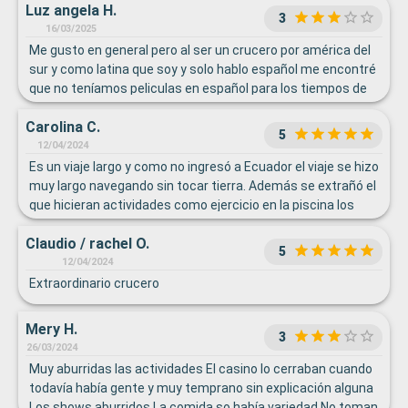
Luz angela H.
3
16/03/2025
Me gusto en general pero al ser un crucero por américa del
sur y como latina que soy y solo hablo español me encontré
que no teníamos peliculas en español para los tiempos de
navegación solo había una, la pantalla que esta afuera solo
Carolina C.
en ingreso con solo le colocaran sub títulos en español ahí
5
podemos ver todos y observe que este espacio mantenía
12/04/2024
vacío, las excursiones todas en ingles muchos latinos la
Es un viaje largo y como no ingresó a Ecuador el viaje se hizo
tuvieron que comprar afuera, observe que en el crucero iba
muy largo navegando sin tocar tierra. Además se extrañó el
mas o menos un 40% incluido los españoles, por eso creo
que hicieran actividades como ejercicio en la piscina los
que deben de incluir el español como segunda lengua para
días de buen tiempo. Es una actividad agradable que se
el área de américa,
Claudio / rachel O.
disfruta y que de verdad tiene muchos beneficios para la
5
salud. Las actividades están bien pero se me hicieron
12/04/2024
pocas las destinadas ejercicio físico durante el día.
Extraordinario crucero
Mery H.
3
26/03/2024
Muy aburridas las actividades El casino lo cerraban cuando
todavía había gente y muy temprano sin explicación alguna
Los shows aburridos La comida so había variedad No toman