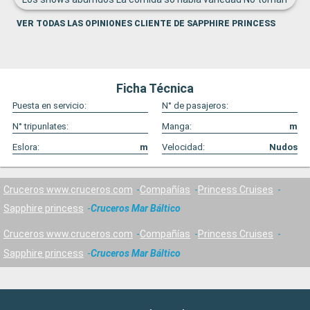
en cuenta las distintas edades de los pasajeros para
VER TODAS LAS OPINIONES CLIENTE DE SAPPHIRE PRINCESS
planear las actividades
Ficha Técnica
Puesta en servicio:
N° de pasajeros:
N° tripunlates:
Manga:
m
Eslora:
m
Velocidad:
Nudos
Cruceros www.cruceros.com
Compañías
Princess Cruises
Sapphire princess
Cruceros Mar Báltico
Cruceros www.cruceros.com
Compañías
Princess Cruises
Sapphire princess
Cruceros Mar Báltico