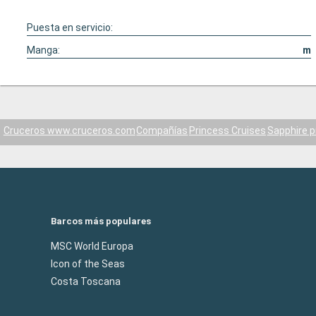
Puesta en servicio:
Manga:
m
Cruceros www.cruceros.com
Compañías
Princess Cruises
Sapphire p
Barcos más populares
MSC World Europa
Icon of the Seas
Costa Toscana