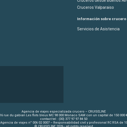
Cruceros desde Buenos Air
Cruceros Valparaiso
Información sobre crucero
Servicios de Asistencia
Agencia de viajes especializada crucero – CRUISELINE
16 rue du gabian Les flots bleus MC 98 000 Monaco SAM con un capital de 150 000 
contact tel : (00) 377 97 97 84 50
Agencia de viajes n° 006 02 0007 – Responsabilidad civil y profesional RC RSA de 
© CRUISELINE 2026 - all rights reserved