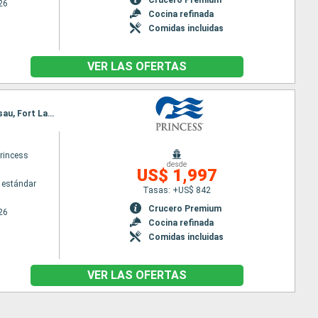
26
Cocina refinada
Comidas incluidas
VER LAS OFERTAS
Itinerario : Quebec, Saguenay, Charlottetown, Sidney, Halifax, Boston, Newport, Nueva York, Nassau, Fort Lauderdale
princess
desde
US$ 1,997
 estándar
Tasas: +US$ 842
Crucero Premium
26
Cocina refinada
Comidas incluidas
VER LAS OFERTAS