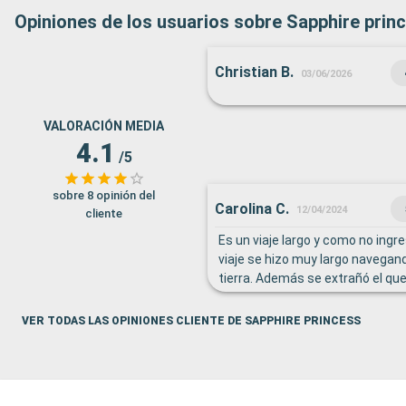
Opiniones de los usuarios sobre Sapphire prin
Christian B.
03/06/2026
VALORACIÓN MEDIA
4.1
/5
sobre 8 opinión del
Carolina C.
12/04/2024
cliente
Es un viaje largo y como no ingr
viaje se hizo muy largo navegand
tierra. Además se extrañó el que
actividades como ejercicio en la 
de buen tiempo. Es una activida
VER TODAS LAS OPINIONES CLIENTE DE SAPPHIRE PRINCESS
se disfruta y que de verdad tie
beneficios para la salud. Las ac
bien pero se me hicieron pocas 
ejercicio físico durante el día.