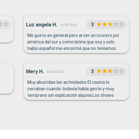
Luz angela H.
3
16/03/2025
Me gusto en general pero al ser un crucero por
américa del sur y como latina que soy y solo
hablo español me encontré que no teníamos
peliculas en español para los tiempos de
navegación solo había una, la pantalla que esta
afuera solo en ingreso con solo le colocaran sub
Mery H.
3
26/03/2024
títulos en español ahí podemos ver todos y
observe que este espacio mantenía vacío, las
Muy aburridas las actividades El casino lo
excursiones todas en ingles muchos latinos la
cerraban cuando todavía había gente y muy
tuvieron que comprar afuera, observe que en el
temprano sin explicación alguna Los shows
crucero iba mas o menos un 40% incluido los
aburridos La comida so había variedad No toman
españoles, por eso creo que deben de incluir el
en cuenta las distintas edades de los pasajeros
español como segunda lengua para el área de
para planear las actividades
américa,