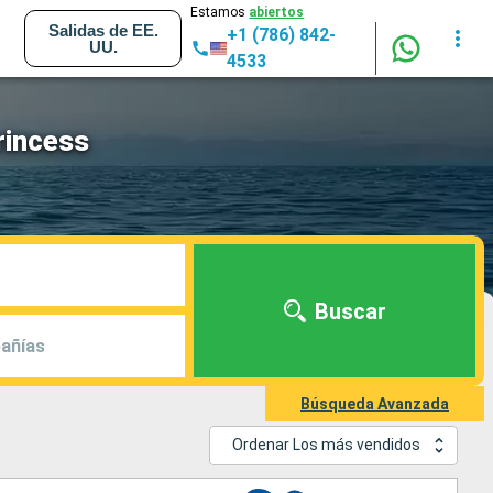
Estamos
abiertos
Salidas de EE.
+1 (786) 842-
UU.
4533
rincess
Buscar
añías
Búsqueda Avanzada
Ordenar Los más vendidos