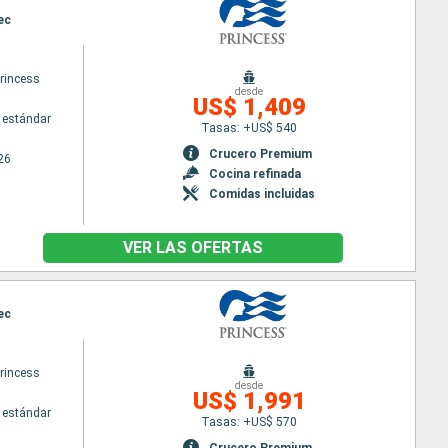
ec
princess
desde
US$ 1,409
 estándar
Tasas: +US$ 540
Crucero Premium
26
Cocina refinada
Comidas incluidas
VER LAS OFERTAS
ec
princess
desde
US$ 1,991
 estándar
Tasas: +US$ 570
Crucero Premium