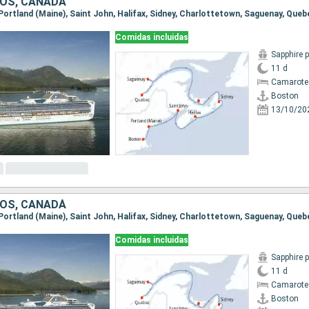
OS, CANADÁ
 Portland (Maine), Saint John, Halifax, Sidney, Charlottetown, Saguenay, Queb
Comidas incluidas
Sapphire 
11 d
Camarote
Boston
13/10/20
OS, CANADÁ
 Portland (Maine), Saint John, Halifax, Sidney, Charlottetown, Saguenay, Queb
Comidas incluidas
Sapphire 
11 d
Camarote
Boston