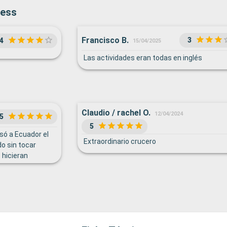
cess
Francisco B.
3
4
15/04/2025
Las actividades eran todas en inglés
Claudio / rachel O.
12/04/2024
5
5
esó a Ecuador el
Extraordinario crucero
o sin tocar
 hicieran
piscina los días
d agradable que
ne muchos
tividades están
las destinadas