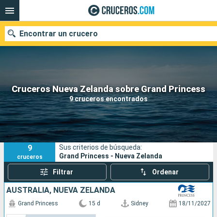
Encontrar un crucero
Nuestros destinos
Cruceros Nueva Zelanda sobre Grand Princess
9 cruceros encontrados
Fecha de salida
Puertos
Compañías
9
Sus criterios de búsqueda:
Buscar
Grand Princess - Nueva Zelanda
cruceros
Filtrar
Ordenar
AUSTRALIA, NUEVA ZELANDA
Grand Princess
15 d
Sidney
18/11/2027