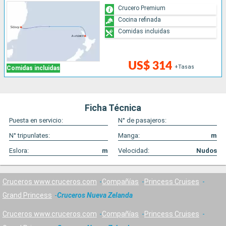
Crucero Premium
Cocina refinada
Comidas incluidas
US$ 314
+Tasas
Comidas incluidas
Ficha Técnica
Puesta en servicio:
N° de pasajeros:
N° tripunlates:
Manga:
m
Eslora:
m
Velocidad:
Nudos
Cruceros www.cruceros.com
Compañías
Princess Cruises
Grand Princess
Cruceros Nueva Zelanda
Cruceros www.cruceros.com
Compañías
Princess Cruises