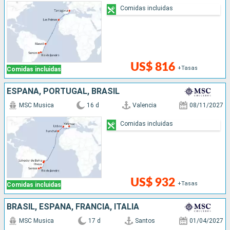
Comidas incluidas
US$ 816
+Tasas
Comidas incluidas
ESPAÑA, PORTUGAL, BRASIL
MSC Musica
16 d
Valencia
08/11/2027
Comidas incluidas
US$ 932
+Tasas
Comidas incluidas
BRASIL, ESPAÑA, FRANCIA, ITALIA
MSC Musica
17 d
Santos
01/04/2027