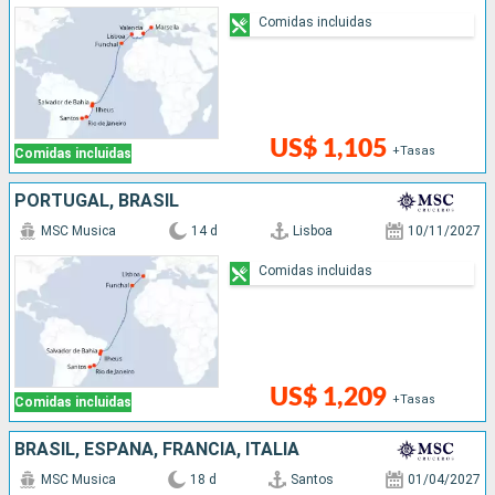
Comidas incluidas
US$ 1,105
+Tasas
Comidas incluidas
PORTUGAL, BRASIL
MSC Musica
14 d
Lisboa
10/11/2027
Comidas incluidas
US$ 1,209
+Tasas
Comidas incluidas
BRASIL, ESPAÑA, FRANCIA, ITALIA
MSC Musica
18 d
Santos
01/04/2027