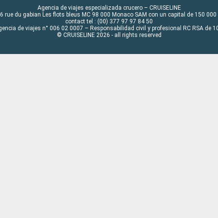
Agencia de viajes especializada crucero – CRUISELINE
6 rue du gabian Les flots bleus MC 98 000 Monaco SAM con un capital de 150 000
contact tel : (00) 377 97 97 84 50
gencia de viajes n° 006 02 0007 – Responsabilidad civil y profesional RC RSA de
© CRUISELINE 2026 - all rights reserved