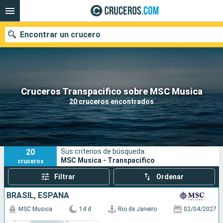
Encontrar un crucero
Nuestros destinos
Cruceros Transpacifico sobre MSC Musica
20 cruceros encontrados
Fecha de salida
Puertos
Compañías
20
Sus criterios de búsqueda:
Buscar
MSC Musica - Transpacifico
cruceros
Filtrar
Ordenar
BRASIL, ESPAÑA
MSC Musica
14 d
Rio de Janeiro
02/04/2027