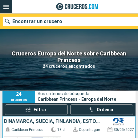
Encontrar un crucero
Cruceros Europa del Norte sobre Caribbean
Nuestros destinos
Princess
24 cruceros encontrados
Fecha de salida
Puertos
Compañías
24
Sus criterios de búsqueda:
Buscar
Caribbean Princess - Europa del Norte
cruceros
Filtrar
Ordenar
DINAMARCA, SUECIA, FINLANDIA, ESTONIA, LETONIA, LITUANIA, POLONIA, NORUEGA
Caribbean Princess
13 d
Copenhague
30/05/2027