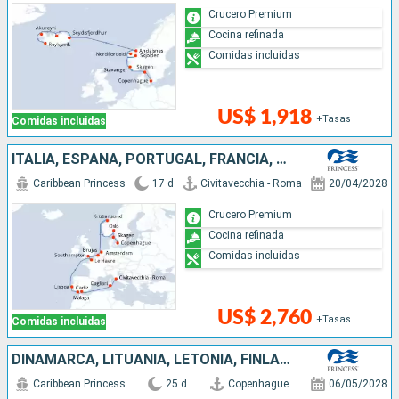
Crucero Premium
Cocina refinada
Comidas incluidas
US$ 1,918
+Tasas
Comidas incluidas
ITALIA, ESPAÑA, PORTUGAL, FRANCIA, REINO UNIDO, BÉLGICA, PAISES BAJOS, NORUEGA, DINAMARCA
Caribbean Princess
17 d
Civitavecchia - Roma
20/04/2028
Crucero Premium
Cocina refinada
Comidas incluidas
US$ 2,760
+Tasas
Comidas incluidas
DINAMARCA, LITUANIA, LETONIA, FINLANDIA, ESTONIA, SUECIA, ALEMANIA, NORUEGA, ISLANDIA
Caribbean Princess
25 d
Copenhague
06/05/2028