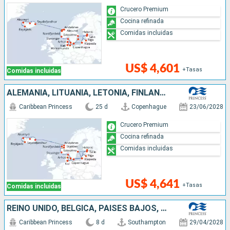
Crucero Premium
Cocina refinada
Comidas incluidas
US$ 4,601
+Tasas
Comidas incluidas
ALEMANIA, LITUANIA, LETONIA, FINLANDIA, ESTONIA, SUECIA, DINAMARCA, NORUEGA, ISLANDIA
Caribbean Princess
25 d
Copenhague
23/06/2028
Crucero Premium
Cocina refinada
Comidas incluidas
US$ 4,641
+Tasas
Comidas incluidas
REINO UNIDO, BÉLGICA, PAISES BAJOS, NORUEGA, DINAMARCA
Caribbean Princess
8 d
Southampton
29/04/2028