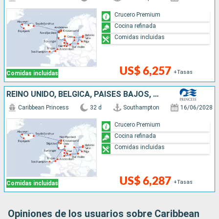
Crucero Premium
Cocina refinada
Comidas incluidas
US$ 6,257
+Tasas
Comidas incluidas
REINO UNIDO, BÉLGICA, PAISES BAJOS, DINAMARCA, ALEMANIA, LETONIA, FINLANDIA, ESTONIA, SUECIA, LITUANIA, NORUEGA, ISLANDIA
Caribbean Princess
32 d
Southampton
16/06/2028
Crucero Premium
Cocina refinada
Comidas incluidas
US$ 6,287
+Tasas
Comidas incluidas
Opiniones de los usuarios sobre Caribbean