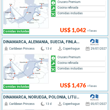
Crucero Premium
Cocina refinada
Comidas incluidas
US$ 1,042
+Tasas
Comidas incluidas
DINAMARCA, ALEMANIA, SUECIA, FINLANDIA, ESTONIA, LETONIA, LITUANIA, POLONIA, NORUEGA
Caribbean Princess
13 d
Copenhague
29/07/2027
Crucero Premium
Cocina refinada
Comidas incluidas
US$ 1,476
+Tasas
Comidas incluidas
DINAMARCA, NORUEGA, POLONIA, LITUANIA, LETONIA, FINLANDIA, ESTONIA, SUECIA
Caribbean Princess
13 d
Copenhague
05/07/2027