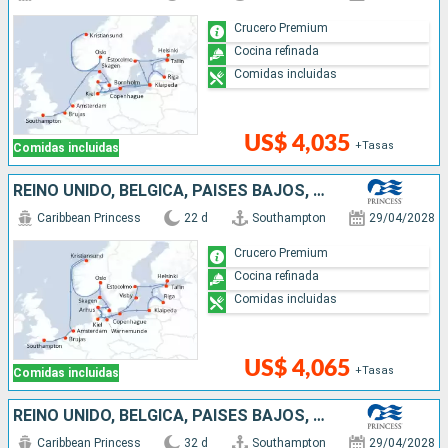
Crucero Premium
Cocina refinada
Comidas incluidas
US$ 4,035
+Tasas
Comidas incluidas
REINO UNIDO, BÉLGICA, PAISES BAJOS, NORUEGA, DINAMARCA, LITUANIA, LETONIA, FINLANDIA, ESTONIA, SUECIA, ALEMANIA
Caribbean Princess
22 d
Southampton
29/04/2028
Crucero Premium
Cocina refinada
Comidas incluidas
US$ 4,065
+Tasas
Comidas incluidas
REINO UNIDO, BÉLGICA, PAISES BAJOS, NORUEGA, DINAMARCA, LITUANIA, LETONIA, FINLANDIA, ESTONIA, SUECIA, ALEMANIA, ISLANDIA
Caribbean Princess
32 d
Southampton
29/04/2028