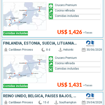
Crucero Premium
Cocina refinada
Comidas incluidas
US$ 1,426
+Tasas
Comidas incluidas
FINLANDIA, ESTONIA, SUECIA, LITUANIA, ALEMANIA, DINAMARCA
Caribbean Princess
8 d
Helsinki
30/06/2028
Crucero Premium
Cocina refinada
Comidas incluidas
US$ 1,431
+Tasas
Comidas incluidas
REINO UNIDO, BÉLGICA, PAISES BAJOS, NORUEGA, DINAMARCA, ALEMANIA, LITUANIA, LETONIA, ESTONIA, FINLANDIA
Caribbean Princess
15 d
Southampton
29/04/2028