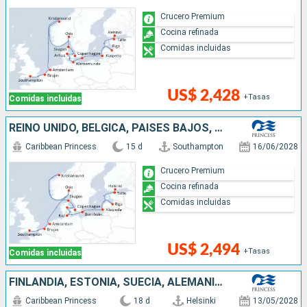
Crucero Premium
Cocina refinada
Comidas incluidas
US$ 2,428
+Tasas
Comidas incluidas
REINO UNIDO, BÉLGICA, PAISES BAJOS, NORUEGA, DINAMARCA, ALEMANIA, LITUANIA, LETONIA, ESTONIA, FINLANDIA
Caribbean Princess
15 d
Southampton
16/06/2028
Crucero Premium
Cocina refinada
Comidas incluidas
US$ 2,494
+Tasas
Comidas incluidas
FINLANDIA, ESTONIA, SUECIA, ALEMANIA, DINAMARCA, NORUEGA, ISLANDIA
Caribbean Princess
18 d
Helsinki
13/05/2028