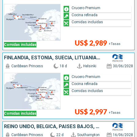
Crucero Premium
Cocina refinada
Comidas incluidas
US$ 2,989
+Tasas
Comidas incluidas
FINLANDIA, ESTONIA, SUECIA, LITUANIA, DINAMARCA, ALEMANIA, NORUEGA, ISLANDIA
Caribbean Princess
18 d
Helsinki
30/06/2028
Crucero Premium
Cocina refinada
Comidas incluidas
US$ 2,997
+Tasas
Comidas incluidas
REINO UNIDO, BÉLGICA, PAISES BAJOS, NORUEGA, DINAMARCA, ALEMANIA, LETONIA, FINLANDIA, ESTONIA, SUECIA, LITUANIA
Caribbean Princess
22 d
Southampton
16/06/2028