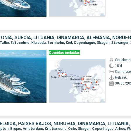
Comidas incluidas
Caribbean
18 d
Camarote
Helsinki
30/06/20