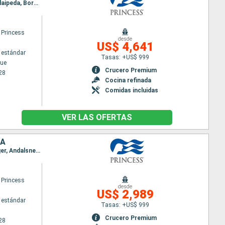
Itinerario : Copenhague, Arhus, Kiel, Bornholm, Klaipeda, Riga, Tallin, Helsinki, Tallin, Estocolmo, Klaipeda, Bornholm, Kiel, Copenhague, Skagen, Stavanger, Skjolden, Nordfjordeid, Andalsnes, Seydisfjordhur, Akureyri, Isafjordhur, Reykjavik
 Princess
desde
US$ 4,641
 estándar
Tasas: +US$ 999
ue
Crucero Premium
28
Cocina refinada
Comidas incluidas
VER LAS OFERTAS
IA
Itinerario : Helsinki, Tallin, Estocolmo, Visby, Bornholm, Kiel, Arhus, Copenhague, Skagen, Stavanger, Andalsnes, Nordfjordeid, Alesund, Seydisfjordhur, Akureyri, Isafjordhur, Reykjavik
 Princess
desde
US$ 2,989
 estándar
Tasas: +US$ 999
Crucero Premium
28