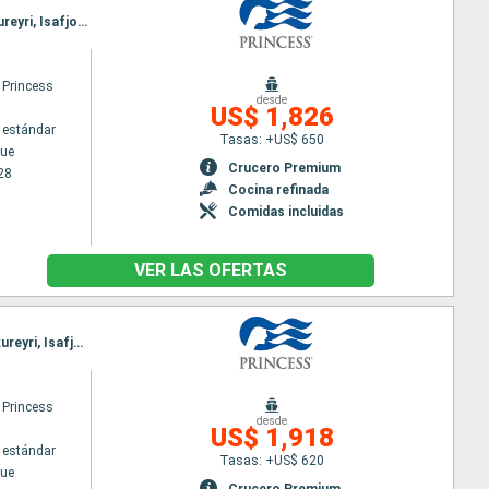
Itinerario : Copenhague, Skagen, Stavanger, Andalsnes, Nordfjordeid, Alesund, Seydisfjordhur, Akureyri, Isafjordhur, Reykjavik
 Princess
desde
US$ 1,826
 estándar
Tasas: +US$ 650
ue
Crucero Premium
28
Cocina refinada
Comidas incluidas
VER LAS OFERTAS
Itinerario : Copenhague, Skagen, Stavanger, Skjolden, Nordfjordeid, Andalsnes, Seydisfjordhur, Akureyri, Isafjordhur, Reykjavik
 Princess
desde
US$ 1,918
 estándar
Tasas: +US$ 620
ue
Crucero Premium