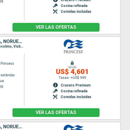
28
Cocina refinada
Comidas incluidas
VER LAS OFERTAS
DINAMARCA, LITUANIA, LETONIA, FINLANDIA, ESTONIA, SUECIA, ALEMANIA, NORUEGA, ISLANDIA
Itinerario : Copenhague, Arhus, Warnemunde, Bornholm, Klaipeda, Riga, Tallin, Helsinki, Tallin, Estocolmo, Visby, Bornholm, Kiel, Arhus, Copenhague, Skagen, Stavanger, Andalsnes, Nordfjordeid, Alesund, Seydisfjordhur, Akureyri, Isafjordhur, Reykjavik
 Princess
desde
US$ 4,601
 estándar
Tasas: +US$ 999
ue
Crucero Premium
28
Cocina refinada
Comidas incluidas
VER LAS OFERTAS
ALEMANIA, LITUANIA, LETONIA, FINLANDIA, ESTONIA, SUECIA, DINAMARCA, NORUEGA, ISLANDIA