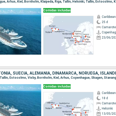
Comidas incluidas
Caribbean
25 d
Camarote
Copenhag
23/06/20
TONIA, SUECIA, ALEMANIA, DINAMARCA, NORUEGA, ISLAND
Comidas incluidas
Caribbean
18 d
Camarote
Helsinki
13/05/20