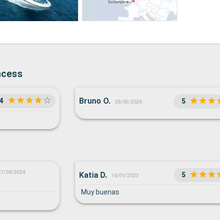
ncess
Bruno O.
4
5
28/05/2026
21/04/2024
Katia D.
5
16/01/2023
Muy buenas