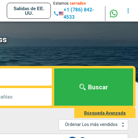
Estamos
cerrados
Salidas de EE.
+1 (786) 842-
UU.
4533
ss
Buscar
añías
Búsqueda Avanzada
Ordenar Los más vendidos