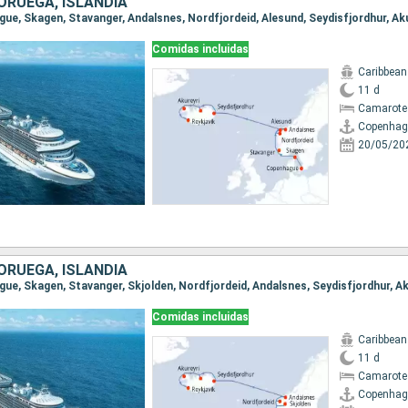
ORUEGA, ISLANDIA
Comidas incluidas
Caribbean
11 d
Camarote
Copenhag
20/05/20
ORUEGA, ISLANDIA
Comidas incluidas
Caribbean
11 d
Camarote
Copenhag