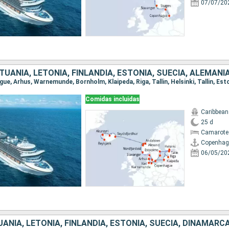
07/07/20
Comidas incluidas
Caribbean
25 d
Camarote
Copenhag
06/05/20