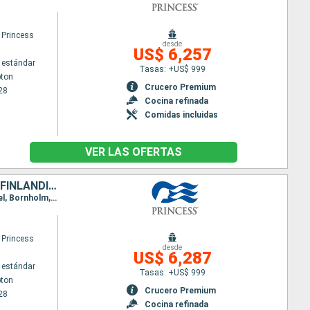
 Princess
desde
US$ 6,257
 estándar
Tasas: +US$ 999
ton
Crucero Premium
28
Cocina refinada
Comidas incluidas
VER LAS OFERTAS
REINO UNIDO, BÉLGICA, PAISES BAJOS, DINAMARCA, ALEMANIA, LETONIA, FINLANDIA, ESTONIA, SUECIA, LITUANIA, NORUEGA, ISLANDIA
Itinerario : Southampton, Brujas, Amsterdam, Oslo, Kristiansund, Skagen, Copenhague, Arhus, Kiel, Bornholm, Klaipeda, Riga, Tallin, Helsinki, Tallin, Estocolmo, Klaipeda, Bornholm, Kiel, Copenhague, Skagen, Stavanger, Skjolden, Nordfjordeid, Andalsnes, Seydisfjordhur, Akureyri, Isafjordhur, Reykjavik
 Princess
desde
US$ 6,287
 estándar
Tasas: +US$ 999
ton
Crucero Premium
28
Cocina refinada