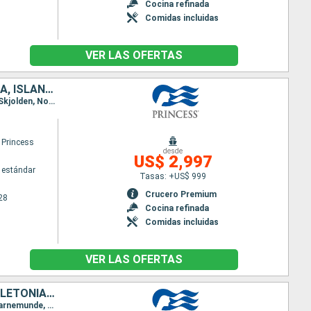
Cocina refinada
Comidas incluidas
VER LAS OFERTAS
FINLANDIA, ESTONIA, SUECIA, LITUANIA, DINAMARCA, ALEMANIA, NORUEGA, ISLANDIA
Itinerario : Helsinki, Tallin, Estocolmo, Klaipeda, Bornholm, Kiel, Copenhague, Skagen, Stavanger, Skjolden, Nordfjordeid, Andalsnes, Seydisfjordhur, Akureyri, Isafjordhur, Reykjavik
 Princess
desde
US$ 2,997
 estándar
Tasas: +US$ 999
Crucero Premium
28
Cocina refinada
Comidas incluidas
VER LAS OFERTAS
REINO UNIDO, BÉLGICA, PAISES BAJOS, NORUEGA, DINAMARCA, LITUANIA, LETONIA, FINLANDIA, ESTONIA, SUECIA, ALEMANIA, ISLANDIA
Itinerario : Southampton, Brujas, Amsterdam, Kristiansund, Oslo, Skagen, Copenhague, Arhus, Warnemunde, Bornholm, Klaipeda, Riga, Tallin, Helsinki, Tallin, Estocolmo, Visby, Bornholm, Kiel, Arhus, Copenhague, Skagen, Stavanger, Andalsnes, Nordfjordeid, Alesund, Seydisfjordhur, Akureyri, Isafjordhur, Reykjavik