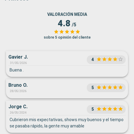
VALORACIÓN MEDIA
4.8
/5
sobre 5 opinión del cliente
Gavier J.
4
31/05/2026
Buena .
Bruno O.
5
28/05/2026
Jorge C.
5
26/05/2024
Cubrieron mis expectativas, shows muy buenos y el tiempo
se pasaba rápido, la gente muy amable