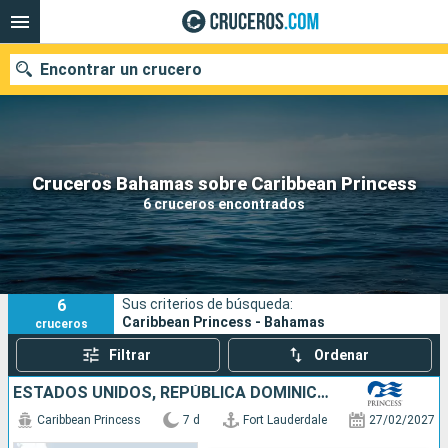
Encontrar un crucero
Nuestros destinos
Cruceros Bahamas sobre Caribbean Princess
6 cruceros encontrados
Fecha de salida
Puertos
Compañías
6
Sus criterios de búsqueda:
Buscar
Caribbean Princess - Bahamas
cruceros
Filtrar
Ordenar
ESTADOS UNIDOS, REPÚBLICA DOMINICANA, BAHAMAS
Caribbean Princess
7 d
Fort Lauderdale
27/02/2027