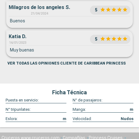
Milagros de los angeles S.
5
21/04/2024
Buenos
Katia D.
5
16/01/2023
Muy buenas
VER TODAS LAS OPINIONES CLIENTE DE CARIBBEAN PRINCESS
Ficha Técnica
Puesta en servicio:
N° de pasajeros:
N° tripunlates:
Manga:
m
Eslora:
m
Velocidad:
Nudos
Cruceros www.cruceros.com
Compañías
Princess Cruises