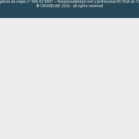
gencia de viajes n° 006 02 0007 – Responsabilidad civil y profesional RC RSA de
© CRUISELINE 2026 - all rights reserved