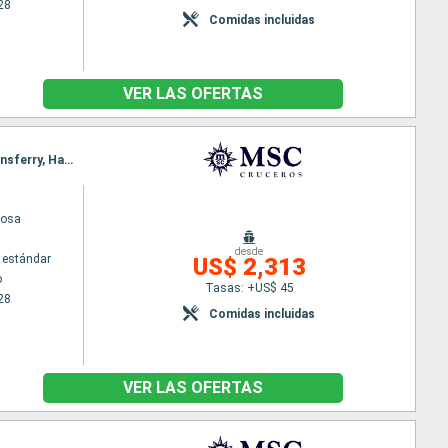
28
Comidas incluidas
VER LAS OFERTAS
Itinerario : Hamburgo, Kirkwall, Seydisfjordhur, Akureyri, Isafjordhur, Reykjavik, Invergordon, Queensferry, Hamburgo
iosa
desde
 estándar
US$ 2,313
o
Tasas: +US$ 45
28
Comidas incluidas
VER LAS OFERTAS