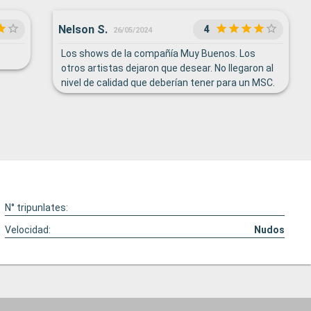
Nelson S.
4
26/05/2024
Los shows de la compañía Muy Buenos. Los
otros artistas dejaron que desear. No llegaron al
nivel de calidad que deberían tener para un MSC.
Lose servicios buenos, pero deberían "atender
más al cliente". Dejamos 3 elementos olvidados
en el buffet y a los pocos minutos volvimos y ya
no estaban. No aparecieron nunca. Una botella
de agua, un buzo y un termo
N° tripunlates:
Velocidad:
Nudos