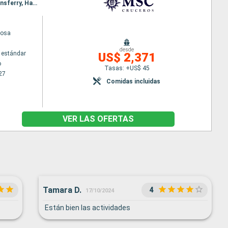
Itinerario : Hamburgo, Lerwick, Seydisfjordhur, Akureyri, Isafjordhur, Reykjavik, Invergordon, Queensferry, Hamburgo
iosa
desde
 estándar
US$ 2,371
o
Tasas: +US$ 45
27
Comidas incluidas
VER LAS OFERTAS
Tamara D.
4
17/10/2024
Están bien las actividades