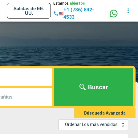
Estamos
abiertos
Salidas de EE.
+1 (786) 842-
UU.
4533
Buscar
añías
Búsqueda Avanzada
Ordenar Los más vendidos