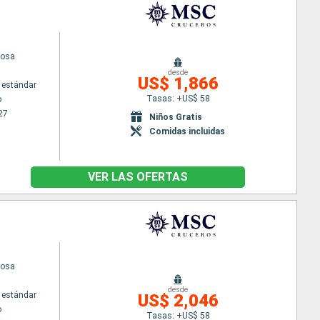
iosa
desde
US$ 1,866
 estándar
Tasas: +US$ 58
o
27
Niños Gratis
Comidas incluidas
VER LAS OFERTAS
iosa
desde
 estándar
US$ 2,046
o
Tasas: +US$ 58