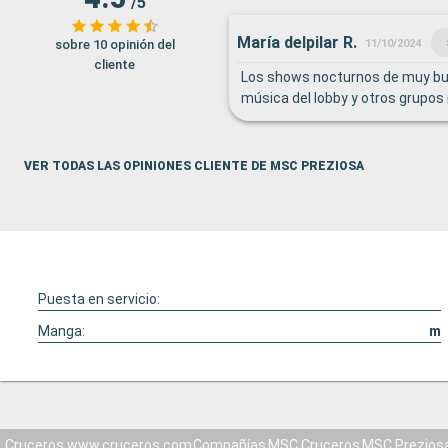
/5
María delpilar R.
sobre 10 opinión del
11/10/2024
cliente
Los shows nocturnos de muy bue
música del lobby y otros grupo
VER TODAS LAS OPINIONES CLIENTE DE MSC PREZIOSA
Puesta en servicio:
Manga:
m
Cruceros www.cruceros.com
Compañías
MSC Cruceros
MSC Prezios