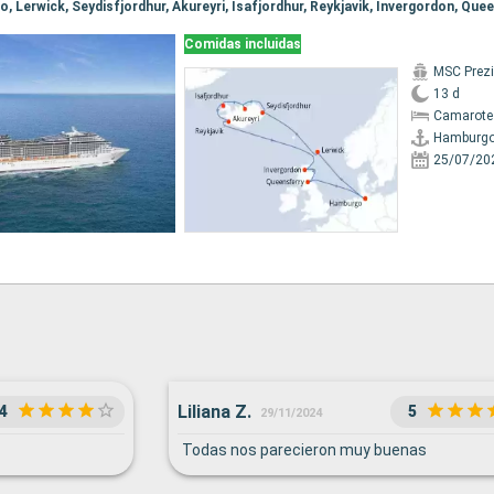
Comidas incluidas
MSC Prez
13 d
Camarote
Hamburg
25/07/20
Liliana Z.
4
5
29/11/2024
Todas nos parecieron muy buenas