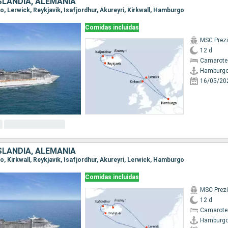
ISLANDIA, ALEMANIA
o, Lerwick, Reykjavik, Isafjordhur, Akureyri, Kirkwall, Hamburgo
Comidas incluidas
MSC Prez
12 d
Camarote
Hamburg
16/05/20
ISLANDIA, ALEMANIA
o, Kirkwall, Reykjavik, Isafjordhur, Akureyri, Lerwick, Hamburgo
Comidas incluidas
MSC Prez
12 d
Camarote
Hamburg