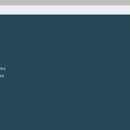
iro
es