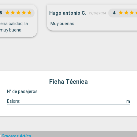
Hugo antonio C.
5
4
22/07/2024
na calidad, la
Muy buenas
s muy buena
Ficha Técnica
N° de pasajeros:
Eslora:
m
a
Cruceros Artico