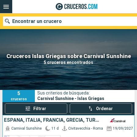
Encontrar un crucero
Nuestros destinos
Cruceros Islas Griegas sobre Carnival Sunshine
5 cruceros encontrados
Fecha de salida
Puertos
Compañías
5
Sus criterios de búsqueda:
Buscar
Carnival Sunshine - Islas Griegas
cruceros
Filtrar
Ordenar
ESPAÑA, ITALIA, FRANCIA, GRECIA, TURQUÍA, MONTENEGRO, MALTA
Carnival Sunshine
11 d
Civitavecchia - Roma
19/09/2027