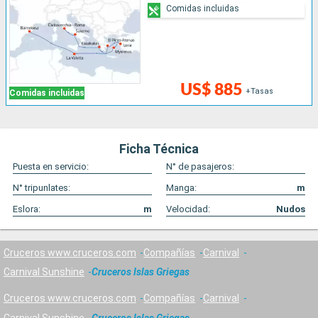
Comidas incluidas
US$ 885
+Tasas
Comidas incluidas
Ficha Técnica
Puesta en servicio:
N° de pasajeros:
N° tripunlates:
Manga:
m
Eslora:
m
Velocidad:
Nudos
Cruceros www.cruceros.com
Compañías
Carnival
Carnival Sunshine
Cruceros Islas Griegas
Cruceros www.cruceros.com
Compañías
Carnival
Carnival Sunshine
Cruceros Islas Griegas