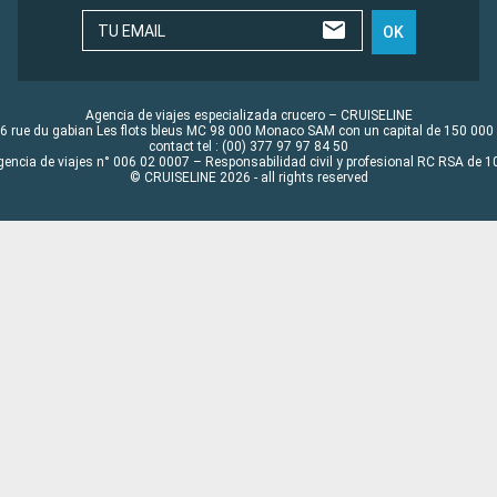
TU EMAIL
OK
Agencia de viajes especializada crucero – CRUISELINE
6 rue du gabian Les flots bleus MC 98 000 Monaco SAM con un capital de 150 000
contact tel : (00) 377 97 97 84 50
gencia de viajes n° 006 02 0007 – Responsabilidad civil y profesional RC RSA de
© CRUISELINE 2026 - all rights reserved