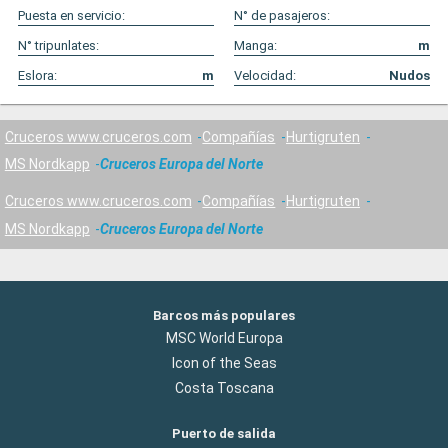
Puesta en servicio:
N° de pasajeros:
N° tripunlates:
Manga:
m
Eslora:
m
Velocidad:
Nudos
Cruceros www.cruceros.com
Compañías
Hurtigruten
MS Nordkapp
Cruceros Europa del Norte
Cruceros www.cruceros.com
Compañías
Hurtigruten
MS Nordkapp
Cruceros Europa del Norte
Barcos más populares
MSC World Europa
Icon of the Seas
Costa Toscana
Puerto de salida