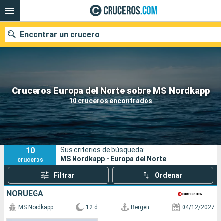
Encontrar un crucero
Nuestros destinos
Cruceros Europa del Norte sobre MS Nordkapp
10 cruceros encontrados
Fecha de salida
Puertos
Compañías
10
Sus criterios de búsqueda:
Buscar
MS Nordkapp - Europa del Norte
cruceros
Filtrar
Ordenar
NORUEGA
MS Nordkapp
12 d
Bergen
04/12/2027