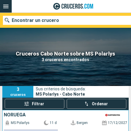
Encontrar un crucero
Nuestros destinos
Cruceros Cabo Norte sobre MS Polarlys
3 cruceros encontrados
Fecha de salida
Puertos
Compañías
3
Sus criterios de búsqueda:
Buscar
MS Polarlys - Cabo Norte
cruceros
Filtrar
Ordenar
NORUEGA
MS Polarlys
11 d
Bergen
17/12/2027