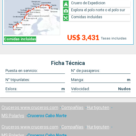
Cruero de Expedicion
Explora el polo norte o el polo sur
Comidas incluidas
US$ 3,431
Tasas incluidas
Comidas incluidas
Ficha Técnica
Puesta en servicio:
N° de pasajeros:
N° tripunlates:
Manga:
m
Eslora:
m
Velocidad:
Nudos
Cruceros www.cruceros.com
Compañías
Hurtigruten
MS Polarlys
Cruceros Cabo Norte
Cruceros www.cruceros.com
Compañías
Hurtigruten
MS Polarlys
Cruceros Cabo Norte