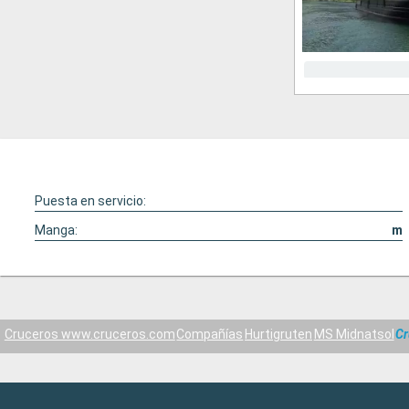
Puesta en servicio:
Manga:
m
Cruceros www.cruceros.com
Compañías
Hurtigruten
MS Midnatsol
Cr