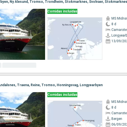
Comidas incluidas
MS Midna
8 d
Camarote
Longyear
13/09/20
, Andalsnes, Traena, Reine, Tromso, Honningsvag, Longyearbyen
Comidas incluidas
MS Midna
8 d
Camarote
Bergen
06/09/20