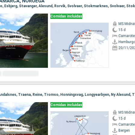
NAMARCA, NORUEGA
Comidas incluidas
MS Midna
15 d
Camarote
Hamburg
20/11/20
Comidas incluidas
MS Midna
15 d
Camarote
Bergen