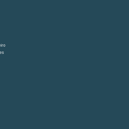
iro
es