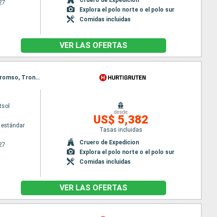
27
Explora el polo norte o el polo sur
Comidas incluidas
VER LAS OFERTAS
Itinerario : Bergen, Andalsnes, Traena, Reine, Tromso, Honningsvag, Ny Alesund, Longyearbyen, Tromso, Trondheim, Stokmarknes, Svolvaer, Stokmarknes, Svolvaer, Alesund, Spitzberg, Bergen, Alesund, Spitzberg, Bergen
tsol
desde
US$ 5,382
 estándar
Tasas incluidas
Cruero de Expedicion
27
Explora el polo norte o el polo sur
Comidas incluidas
VER LAS OFERTAS