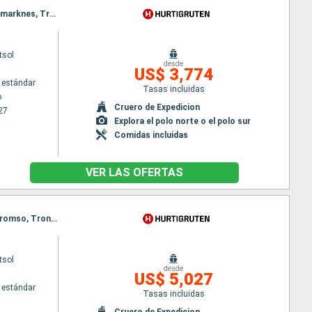
Itinerario : Hamburgo, Esbjerg, Stavanger, Alesund, Rorvik, Svolvaer, Stokmarknes, Svolvaer, Stokmarknes, Tromso, Stokmarknes, Tromso, Honningsvag, Tromso, Honningsvag, Alta, Honningsvag, Alta, Narvik, Alta, Narvik, Andalsnes, Bergen, Andalsnes, Bergen, Hamburgo
tsol
desde
US$ 3,774
 estándar
Tasas incluidas
o
Cruero de Expedicion
27
Explora el polo norte o el polo sur
Comidas incluidas
VER LAS OFERTAS
Itinerario : Bergen, Andalsnes, Traena, Reine, Tromso, Honningsvag, Longyearbyen, Ny Alesund, Tromso, Trondheim, Stokmarknes, Svolvaer, Stokmarknes, Svolvaer, Alesund, Spitzberg, Bergen, Alesund, Spitzberg, Bergen
tsol
desde
US$ 5,027
 estándar
Tasas incluidas
Cruero de Expedicion