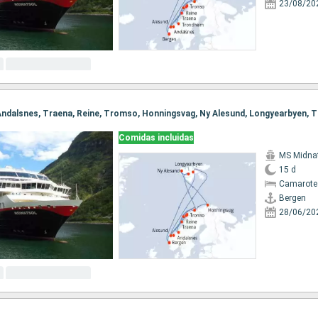
23/08/20
Comidas incluidas
MS Midna
15 d
Camarote
Bergen
28/06/20