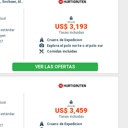
Itinerario : Longyearbyen, Ny Alesund, Tromso, Trondheim, Stokmarknes, Svolvaer, Stokmarknes, Svolvaer, Alesund, Spitzberg, Bergen, Alesund, Spitzberg, Bergen
tsol
desde
US$ 3,193
 estándar
Tasas incluidas
byen
Cruero de Expedicion
27
Explora el polo norte o el polo sur
Comidas incluidas
VER LAS OFERTAS
tsol
desde
US$ 3,459
 estándar
Tasas incluidas
Cruero de Expedicion
27