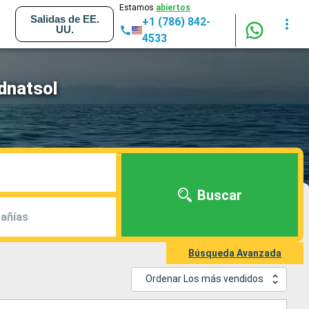
Estamos
abiertos
Salidas de EE.
+1 (786) 842-
UU.
4533
dnatsol
Buscar
añías
Búsqueda Avanzada
Ordenar Los más vendidos