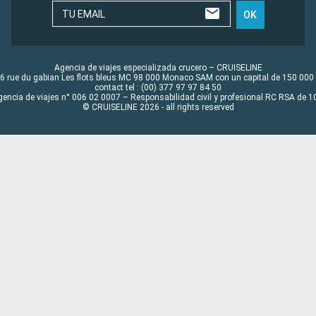
TU EMAIL
OK
Agencia de viajes especializada crucero – CRUISELINE
6 rue du gabian Les flots bleus MC 98 000 Monaco SAM con un capital de 150 000
contact tel : (00) 377 97 97 84 50
gencia de viajes n° 006 02 0007 – Responsabilidad civil y profesional RC RSA de
© CRUISELINE 2026 - all rights reserved