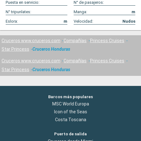
Puesta en servicio:
N° de pasajeros:
N° tripunlates:
Manga:
m
Eslora:
m
Velocidad:
Nudos
Cruceros www.cruceros.com
Compañías
Princess Cruises
Star Princess
Cruceros Honduras
Cruceros www.cruceros.com
Compañías
Princess Cruises
Star Princess
Cruceros Honduras
Barcos más populares
MSC World Europa
Icon of the Seas
Costa Toscana
Puerto de salida