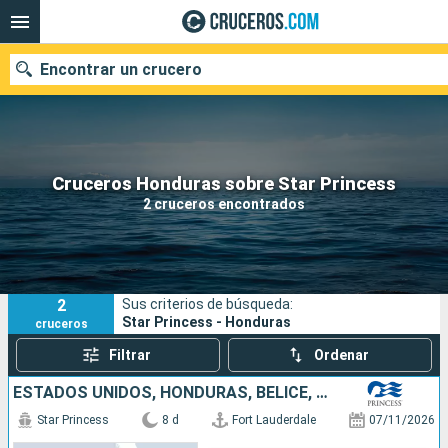
Encontrar un crucero
Nuestros destinos
Cruceros Honduras sobre Star Princess
2 cruceros encontrados
Fecha de salida
Puertos
Compañías
2
Sus criterios de búsqueda:
Buscar
Star Princess - Honduras
cruceros
Filtrar
Ordenar
ESTADOS UNIDOS, HONDURAS, BELICE, MÉXICO
Star Princess
8 d
Fort Lauderdale
07/11/2026