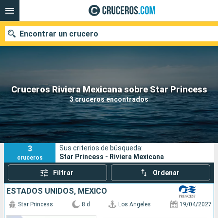
Encontrar un crucero
Nuestros destinos
Cruceros Riviera Mexicana sobre Star Princess
3 cruceros encontrados
Fecha de salida
Puertos
Compañías
3
Sus criterios de búsqueda:
Buscar
Star Princess - Riviera Mexicana
cruceros
Filtrar
Ordenar
ESTADOS UNIDOS, MÉXICO
Star Princess
8 d
Los Angeles
19/04/2027