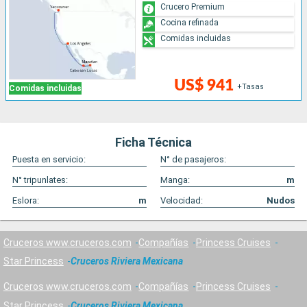
Crucero Premium
Cocina refinada
Comidas incluidas
US$ 941
+Tasas
Comidas incluidas
Ficha Técnica
Puesta en servicio:
N° de pasajeros:
N° tripunlates:
Manga:
m
Eslora:
m
Velocidad:
Nudos
Cruceros www.cruceros.com
Compañías
Princess Cruises
Star Princess
Cruceros Riviera Mexicana
Cruceros www.cruceros.com
Compañías
Princess Cruises
Star Princess
Cruceros Riviera Mexicana