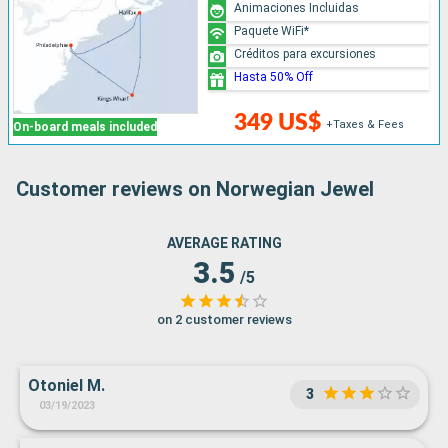
Animaciones Incluidas
Paquete WiFi*
Créditos para excursiones
Hasta 50% Off
349 US$
+Taxes & Fees
On-board meals included
Customer reviews on Norwegian Jewel
AVERAGE RATING
3.5
/5
on 2 customer reviews
Otoniel M.
3
03/19/2023