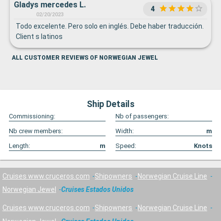
Gladys mercedes L.
4
02/20/2023
Todo excelente. Pero solo en inglés. Debe haber traducción.
Client s latinos
ALL CUSTOMER REVIEWS OF NORWEGIAN JEWEL
Ship Details
Commissioning:
Nb of passengers:
Nb crew members:
Width:
m
Length:
m
Speed:
Knots
Cruises www.cruceros.com
Shipowners
Norwegian Cruise Line
Norwegian Jewel
Cruises Estados Unidos
Cruises www.cruceros.com
Shipowners
Norwegian Cruise Line