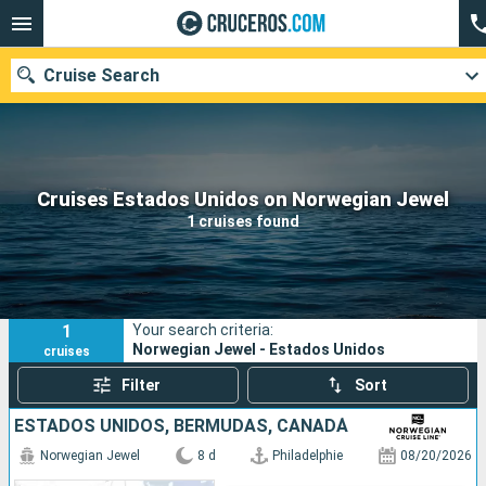
Cruise Search
Our destinations
Cruises Estados Unidos on Norwegian Jewel
1 cruises found
Departure month
Ports
Cruise lines
1
Your search criteria:
Search
Norwegian Jewel - Estados Unidos
cruises
Filter
Sort
ESTADOS UNIDOS, BERMUDAS, CANADÁ
Norwegian Jewel
8 d
Philadelphie
08/20/2026