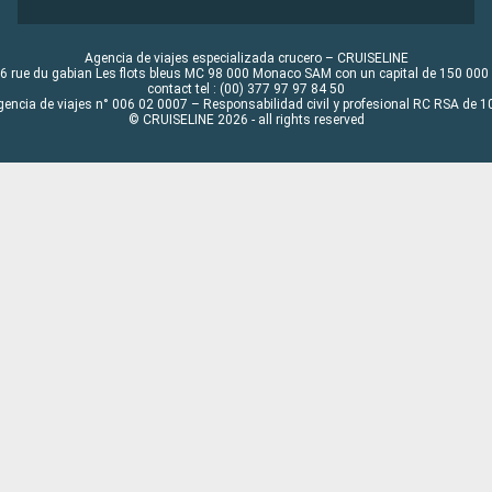
Agencia de viajes especializada crucero – CRUISELINE
6 rue du gabian Les flots bleus MC 98 000 Monaco SAM con un capital de 150 000
contact tel : (00) 377 97 97 84 50
gencia de viajes n° 006 02 0007 – Responsabilidad civil y profesional RC RSA de
© CRUISELINE 2026 - all rights reserved