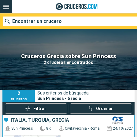
Encontrar un crucero
Nuestros destinos
Cruceros Grecia sobre Sun Princess
2 cruceros encontrados
Fecha de salida
Puertos
Compañías
2
Sus criterios de búsqueda:
Buscar
Sun Princess - Grecia
cruceros
Filtrar
Ordenar
ITALIA, TURQUÍA, GRECIA
Sun Princess
8 d
Civitavecchia - Roma
24/10/2027