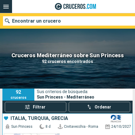
Encontrar un crucero
Nuestros destinos
Cruceros Mediterráneo sobre Sun Princess
92 cruceros encontrados
Fecha de salida
Puertos
Compañías
92
Sus criterios de búsqueda:
Buscar
Sun Princess - Mediterráneo
cruceros
Filtrar
Ordenar
ITALIA, TURQUÍA, GRECIA
Sun Princess
8 d
Civitavecchia - Roma
24/10/2027