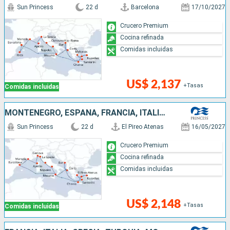
Sun Princess
22 d
Barcelona
17/10/2027
Crucero Premium
Cocina refinada
Comidas incluidas
US$ 2,137
+Tasas
Comidas incluidas
MONTENEGRO, ESPAÑA, FRANCIA, ITALIA, TURQUÍA, GRECIA
Sun Princess
22 d
El Pireo Atenas
16/05/2027
Crucero Premium
Cocina refinada
Comidas incluidas
US$ 2,148
+Tasas
Comidas incluidas