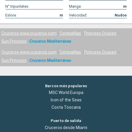
N° tripunlates:
Manga:
m
Eslora:
m
Velocidad:
Nudos
Cruceros www.cruceros.com
Compañías
Princess Cruises
Sun Princess
Cruceros Mediterráneo
Cruceros www.cruceros.com
Compañías
Princess Cruises
Sun Princess
Cruceros Mediterráneo
Barcos más populares
MSC World Europa
Icon of the Seas
Costa Toscana
Puerto de salida
Cruceros desde Miami