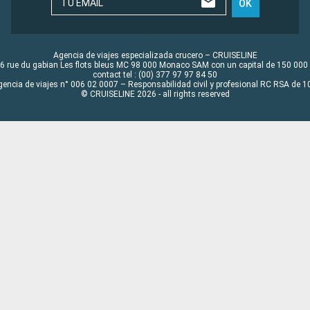
TU EMAIL
OK
Agencia de viajes especializada crucero – CRUISELINE
6 rue du gabian Les flots bleus MC 98 000 Monaco SAM con un capital de 150 000
contact tel : (00) 377 97 97 84 50
gencia de viajes n° 006 02 0007 – Responsabilidad civil y profesional RC RSA de
© CRUISELINE 2026 - all rights reserved