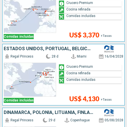
Crucero Premium
Cocina refinada
Comidas incluidas
US$ 3,370
+Tasas
Comidas incluidas
ESTADOS UNIDOS, PORTUGAL, BÉLGICA, NORUEGA, DINAMARCA, SUECIA, FINLANDIA, ESTONIA, LITUANIA, POLONIA
Regal Princess
28 d
Miami
16/04/2028
Crucero Premium
Cocina refinada
Comidas incluidas
US$ 4,130
+Tasas
Comidas incluidas
DINAMARCA, POLONIA, LITUANIA, FINLANDIA, ESTONIA, SUECIA, NORUEGA, ISLANDIA, CANADÁ, ESTADOS UNIDOS
Regal Princess
29 d
Copenhague
05/08/2028