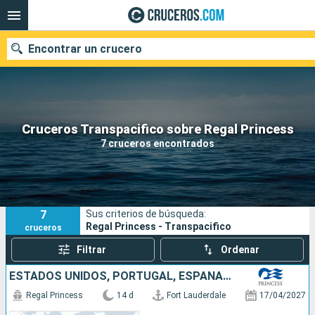
Encontrar un crucero
Nuestros destinos
Cruceros Transpacifico sobre Regal Princess
7 cruceros encontrados
Fecha de salida
Puertos
Compañías
7
Sus criterios de búsqueda:
Buscar
Regal Princess - Transpacifico
cruceros
Filtrar
Ordenar
ESTADOS UNIDOS, PORTUGAL, ESPAÑA, FRANCIA, REINO UNIDO
Regal Princess
14 d
Fort Lauderdale
17/04/2027