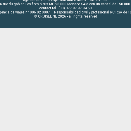
6 rue du gabian Les flots bleus MC 98 000 Monaco SAM con un capital de 150 000
contact tel : (00) 377 97 97 84 50
gencia de viajes n° 006 02 0007 – Responsabilidad civil y profesional RC RSA de
© CRUISELINE 2026 - all rights reserved