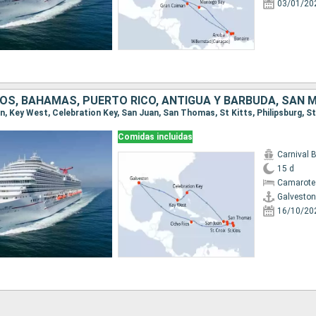
03/01/20
Comidas incluidas
Carnival 
15 d
Camarote
Galveston
16/10/20