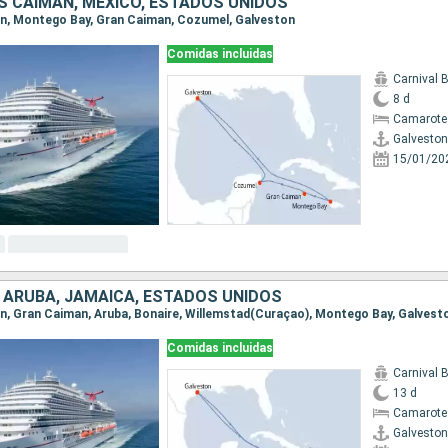
AS CAIMÁN, MÉXICO, ESTADOS UNIDOS
ton, Montego Bay, Gran Caiman, Cozumel, Galveston
Comidas incluidas
Carnival 
8 d
Camarote
Galveston
15/01/20
, ARUBA, JAMAICA, ESTADOS UNIDOS
ton, Gran Caiman, Aruba, Bonaire, Willemstad(Curaçao), Montego Bay, Galvest
Comidas incluidas
Carnival 
13 d
Camarote
Galveston