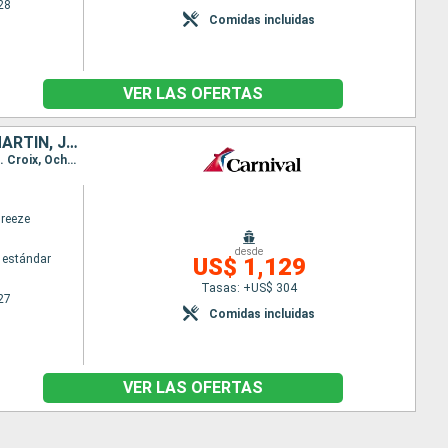
28
Comidas incluidas
VER LAS OFERTAS
ESTADOS UNIDOS, BAHAMAS, PUERTO RICO, ANTIGUA Y BARBUDA, SAN MARTÍN, JAMAICA
Itinerario : Galveston, Key West, Celebration Key, San Juan, San Thomas, St Kitts, Philipsburg, St. Croix, Ocho Rios, Galveston
Breeze
desde
 estándar
US$ 1,129
Tasas: +US$ 304
27
Comidas incluidas
VER LAS OFERTAS