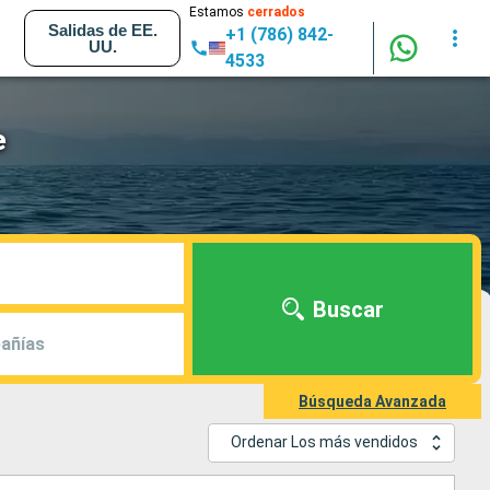
Estamos
cerrados
Salidas de EE.
+1 (786) 842-
UU.
4533
e
Buscar
añías
Búsqueda Avanzada
Ordenar Los más vendidos