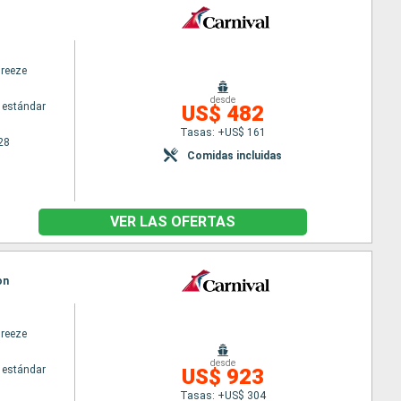
Breeze
desde
 estándar
US$ 482
Tasas: +US$ 161
28
Comidas incluidas
VER LAS OFERTAS
on
Breeze
desde
 estándar
US$ 923
Tasas: +US$ 304