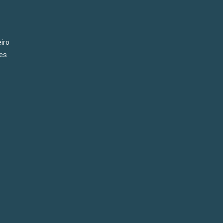
iro
es