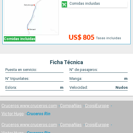
Comidas incluidas
US$ 805
Tasas incluidas
Comidas incluidas
Ficha Técnica
Puesta en servicio:
N° de pasajeros:
N° tripunlates:
Manga:
m
Eslora:
m
Velocidad:
Nudos
Cruceros www.cruceros.com
Compañías
CroisiEurope
Victor Hugo
Cruceros Rin
Cruceros www.cruceros.com
Compañías
CroisiEurope
Victor Hugo
Cruceros Rin