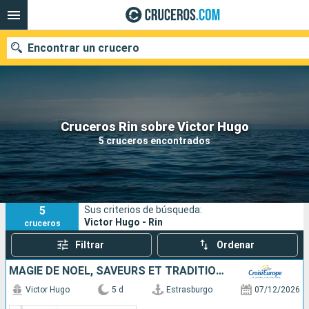
Encontrar un crucero
Nuestros destinos
Cruceros Rin sobre Victor Hugo
5 cruceros encontrados
Fecha de salida
Puertos
Compañías
5
Sus criterios de búsqueda:
Buscar
Victor Hugo - Rin
cruceros
Filtrar
Ordenar
MAGIE DE NOËL, SAVEURS ET TRADITIONS DE L'AVENT EN CROISIÈRE SUR LE RHIN
Victor Hugo
5 d
Estrasburgo
07/12/2026