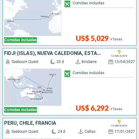
Comidas incluidas
US$ 5,029
+Tasas
Comidas incluidas
FIDJI (ISLAS), NUEVA CALEDONIA, ESTADOS UNIDOS, NUEVA ZELANDA, VANUATU, SAMOA, AUSTRALIA, TAILANDIA
Seabourn Quest
20 d
Brisbane
15/04/2027
Comidas incluidas
US$ 6,292
+Tasas
Comidas incluidas
PERÚ, CHILE, FRANCIA
Seabourn Quest
24 d
Callao
17/01/2027