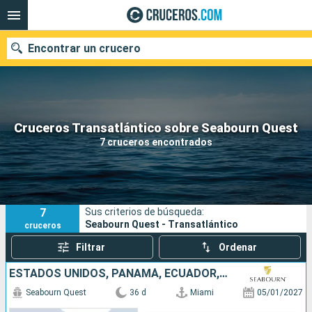
Encontrar un crucero
Nuestros destinos
Cruceros Transatlántico sobre Seabourn Quest
7 cruceros encontrados
Fecha de salida
Puertos
Compañías
7
Sus criterios de búsqueda:
Buscar
Seabourn Quest - Transatlántico
cruceros
Filtrar
Ordenar
ESTADOS UNIDOS, PANAMÁ, ECUADOR, PERÚ, CHILE, FRANCIA
Seabourn Quest
36 d
Miami
05/01/2027