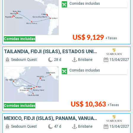
Comidas incluidas
US$ 9,129
+Tasas
Comidas incluidas
TAILANDIA, FIDJI (ISLAS), ESTADOS UNIDOS, NUEVA CALEDONIA, NUEVA ZELANDA, VANUATU, SAMOA, AUSTRALIA
Seabourn Quest
28 d
Brisbane
15/04/2027
Comidas incluidas
US$ 10,363
+Tasas
Comidas incluidas
MÉXICO, FIDJI (ISLAS), PANAMÁ, VANUATU, ESTADOS UNIDOS, AUSTRALIA, COSTA RICA, SAMOA, GUATEMALA, TAILANDIA, COLOMBIA, NUEVA CALEDONIA, NUEVA ZELANDA
Seabourn Quest
47 d
Brisbane
15/04/2027