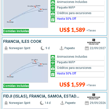
Animaciones Incluidas
Paquete WiFi*
Créditos para excursiones
Hasta 50% Off
US$ 1,589
+Tasas
Comidas incluidas
FRANCIA, ILES COOK
Norwegian Spirit
9 d
Papeete
22/09/2027
Animaciones Incluidas
Paquete WiFi*
Créditos para excursiones
Hasta 50% Off
US$ 1,599
+Tasas
Comidas incluidas
FIDJI (ISLAS), FRANCIA, SAMOA, ESTADOS UNIDOS, ILES COOK
Norwegian Spirit
14 d
Papeete
29/09/2026