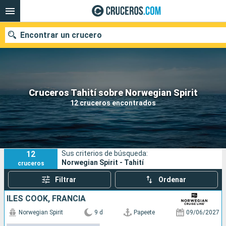
Encontrar un crucero
Nuestros destinos
Cruceros Tahití sobre Norwegian Spirit
12 cruceros encontrados
Fecha de salida
Puertos
Compañías
12
Sus criterios de búsqueda:
Buscar
Norwegian Spirit - Tahití
cruceros
Filtrar
Ordenar
ILES COOK, FRANCIA
Norwegian Spirit
9 d
Papeete
09/06/2027