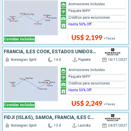
Animaciones Incluidas
Paquete WiFi*
Créditos para excursiones
Hasta 50% Off
US$ 2,199
+Tasas
Comidas incluidas
FRANCIA, ILES COOK, ESTADOS UNIDOS, SAMOA, FIDJI (ISLAS)
Norwegian Spirit
14 d
Papeete
18/11/2027
Animaciones Incluidas
Paquete WiFi*
Créditos para excursiones
Hasta 50% Off
US$ 2,249
+Tasas
Comidas incluidas
FIDJI (ISLAS), SAMOA, FRANCIA, ILES COOK
Norwegian Spirit
13 d
Lautoka
24/07/2027