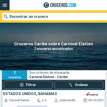
Encontrar un crucero
Nuestros destinos
Cruceros Caribe sobre Carnival Elation
7 cruceros encontrados
Fecha de salida
Puertos
Compañías
7
Sus criterios de búsqueda:
Buscar
Carnival Elation - Caribe
cruceros
Filtrar
Ordenar
ESTADOS UNIDOS, BAHAMAS
Carnival Elation
6 d
Jacksonville
30/10/2027