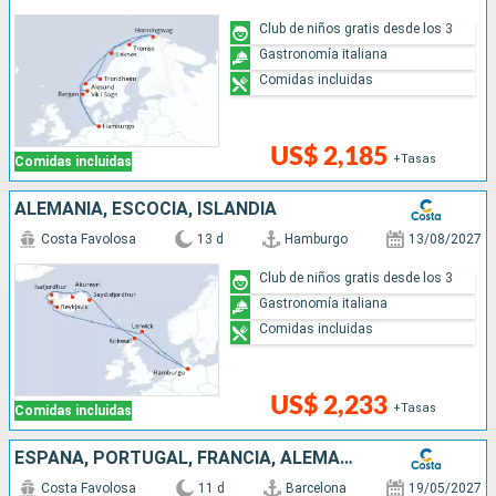
Club de niños gratis desde los 3
Gastronomía italiana
Comidas incluidas
US$ 2,185
+Tasas
Comidas incluidas
ALEMANIA, ESCOCIA, ISLANDIA
Costa Favolosa
13 d
Hamburgo
13/08/2027
Club de niños gratis desde los 3
Gastronomía italiana
Comidas incluidas
US$ 2,233
+Tasas
Comidas incluidas
ESPAÑA, PORTUGAL, FRANCIA, ALEMANIA
Costa Favolosa
11 d
Barcelona
19/05/2027