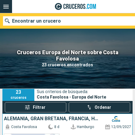
Encontrar un crucero
Cruceros Europa del Norte sobre Costa
Nuestros destinos
Favolosa
23 cruceros encontrados
Fecha de salida
Puertos
Compañías
23
Sus criterios de búsqueda:
Buscar
Costa Favolosa - Europa del Norte
cruceros
Filtrar
Ordenar
ALEMANIA, GRAN BRETAÑA, FRANCIA, HOLANDA
Costa Favolosa
8 d
Hamburgo
12/09/2027