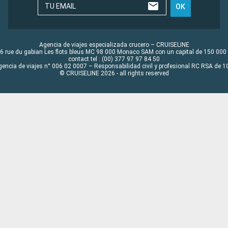
TU EMAIL
OK
Agencia de viajes especializada crucero – CRUISELINE
6 rue du gabian Les flots bleus MC 98 000 Monaco SAM con un capital de 150 000
contact tel : (00) 377 97 97 84 50
gencia de viajes n° 006 02 0007 – Responsabilidad civil y profesional RC RSA de
© CRUISELINE 2026 - all rights reserved