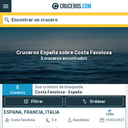
Encontrar un crucero
Nuestros destinos
Cruceros España sobre Costa Favolosa
5 cruceros encontrados
Fecha de salida
Puertos
Compañías
5
Sus criterios de búsqueda:
Buscar
Costa Favolosa - España
cruceros
Filtrar
Ordenar
ESPAÑA, FRANCIA, ITALIA
Costa Favolosa
5 d
Barcelona
19/03/2027