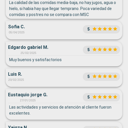
La calidad de las comidas media-baja, no hay jugos, agua o
hielo, si habia hay que llegar temprano. Poca variedad de
comidas y postres no se compara con MSC
Sofia C.
5
05/04/2025
Edgardo gabriel M.
5
25/02/2025
Muy buenos y satisfactorios
Luis R.
5
20/02/2025
Eustaquio jorge G.
5
27/01/2025
Las actividades y servicios de atención al cliente fueron
excelentes.
Yaigza N.