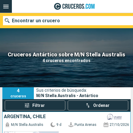
Encontrar un crucero
Nuestros destinos
Cruceros Antártico sobre M/N Stella Australis
4 cruceros encontrados
Fecha de salida
Puertos
Compañías
4
Sus criterios de búsqueda:
Buscar
M/N Stella Australis - Antártico
cruceros
Filtrar
Ordenar
ARGENTINA, CHILE
M/N Stella Australis
9 d
Punta Arenas
27/10/2026