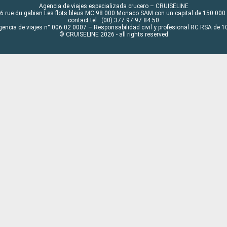
Agencia de viajes especializada crucero – CRUISELINE
6 rue du gabian Les flots bleus MC 98 000 Monaco SAM con un capital de 150 000
contact tel : (00) 377 97 97 84 50
gencia de viajes n° 006 02 0007 – Responsabilidad civil y profesional RC RSA de
© CRUISELINE 2026 - all rights reserved