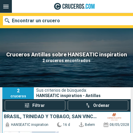
Encontrar un crucero
Nuestros destinos
Cruceros Antillas sobre HANSEATIC inspiration
2 cruceros encontrados
Fecha de salida
Puertos
Compañías
2
Sus criterios de búsqueda:
Buscar
HANSEATIC inspiration - Antillas
cruceros
Filtrar
Ordenar
BRASIL, TRINIDAD Y TOBAGO, SAN VINCENT Y LAS GRANADINAS, SANTA LUCIA, DOMINICA, FRANCIA, , BAHAMAS, CANADÁ
HANSEATIC inspiration
16 d
Belem
08/05/2028