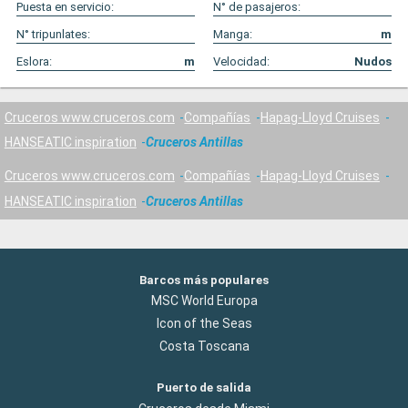
Puesta en servicio:
N° de pasajeros:
N° tripunlates:
Manga:
m
Eslora:
m
Velocidad:
Nudos
Cruceros www.cruceros.com
Compañías
Hapag-Lloyd Cruises
HANSEATIC inspiration
Cruceros Antillas
Cruceros www.cruceros.com
Compañías
Hapag-Lloyd Cruises
HANSEATIC inspiration
Cruceros Antillas
Barcos más populares
MSC World Europa
Icon of the Seas
Costa Toscana
Puerto de salida