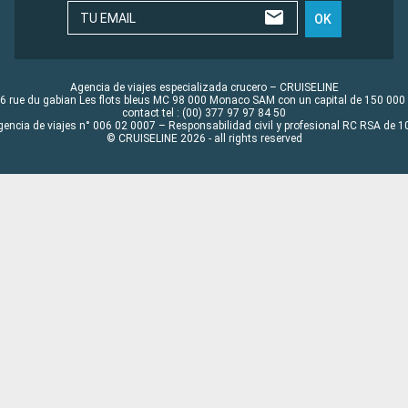
TU EMAIL
OK
Agencia de viajes especializada crucero – CRUISELINE
6 rue du gabian Les flots bleus MC 98 000 Monaco SAM con un capital de 150 000
contact tel : (00) 377 97 97 84 50
gencia de viajes n° 006 02 0007 – Responsabilidad civil y profesional RC RSA de
© CRUISELINE 2026 - all rights reserved