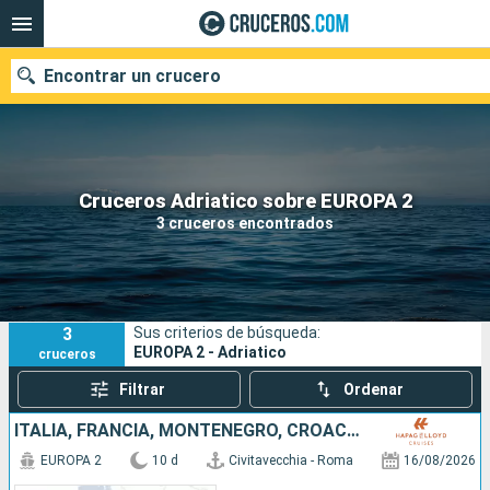
Encontrar un crucero
Nuestros destinos
Cruceros Adriatico sobre EUROPA 2
3 cruceros encontrados
Fecha de salida
Puertos
Compañías
3
Sus criterios de búsqueda:
Buscar
EUROPA 2 - Adriatico
cruceros
Filtrar
Ordenar
ITALIA, FRANCIA, MONTENEGRO, CROACIA
EUROPA 2
10 d
Civitavecchia - Roma
16/08/2026