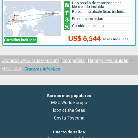
Una botella de champagne de
bienvenida incluida
Bebidas no alcohólicas incluidas
Propinas incluidas
Comidas incluidas
US$ 6,544
Tasas incluidas
Comidas incluidas
Cruceros www.cruceros.com
Compañías
Hapag-Lloyd Cruises
EUROPA 2
Cruceros Adriatico
Barcos más populares
MSC World Europa
Icon of the Seas
Costa Toscana
Puerto de salida