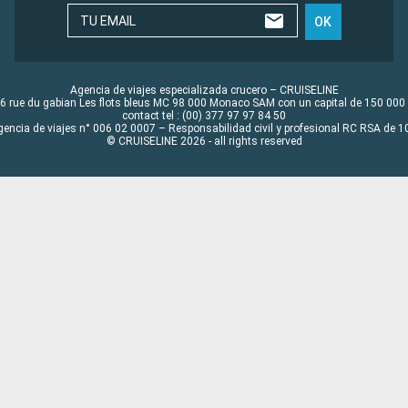
TU EMAIL
OK
Agencia de viajes especializada crucero – CRUISELINE
6 rue du gabian Les flots bleus MC 98 000 Monaco SAM con un capital de 150 000
contact tel : (00) 377 97 97 84 50
gencia de viajes n° 006 02 0007 – Responsabilidad civil y profesional RC RSA de
© CRUISELINE 2026 - all rights reserved