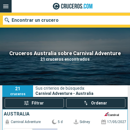
Encontrar un crucero
Nuestros destinos
Cruceros Australia sobre Carnival Adventure
21 cruceros encontrados
Fecha de salida
Puertos
Compañías
21
Sus criterios de búsqueda:
Buscar
Carnival Adventure - Australia
cruceros
Filtrar
Ordenar
AUSTRALIA
Carnival Adventure
5 d
Sidney
17/05/2027