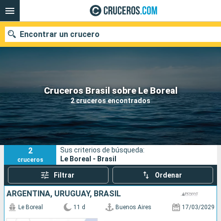
Encontrar un crucero
Nuestros destinos
Cruceros Brasil sobre Le Boreal
2 cruceros encontrados
Fecha de salida
Puertos
Compañías
2
Sus criterios de búsqueda:
Buscar
Le Boreal - Brasil
cruceros
Filtrar
Ordenar
ARGENTINA, URUGUAY, BRASIL
Le Boreal
11 d
Buenos Aires
17/03/2029