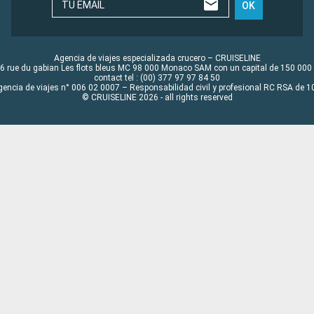
TU EMAIL
OK
Agencia de viajes especializada crucero – CRUISELINE
6 rue du gabian Les flots bleus MC 98 000 Monaco SAM con un capital de 150 000
contact tel : (00) 377 97 97 84 50
gencia de viajes n° 006 02 0007 – Responsabilidad civil y profesional RC RSA de
© CRUISELINE 2026 - all rights reserved