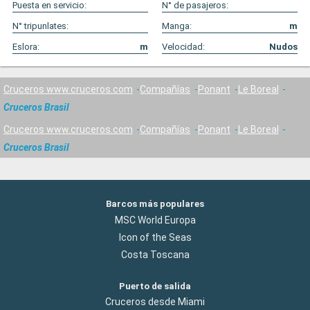
Puesta en servicio:
N° de pasajeros:
N° tripunlates:
Manga:
m
Eslora:
m
Velocidad:
Nudos
Cruceros www.cruceros.com
Compañías
Ponant
Le Boreal
Cruceros Brasil
Cruceros www.cruceros.com
Compañías
Ponant
Le Boreal
Cruceros Brasil
Barcos más populares
MSC World Europa
Icon of the Seas
Costa Toscana
Puerto de salida
Cruceros desde Miami