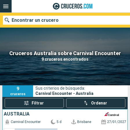
Encontrar un crucero
Nuestros destinos
Cruceros Australia sobre Carnival Encounter
9 cruceros encontrados
Fecha de salida
Puertos
Compañías
9
Sus criterios de búsqueda:
Buscar
Carnival Encounter - Australia
cruceros
Filtrar
Ordenar
AUSTRALIA
Carnival Encounter
5 d
Brisbane
27/01/2027