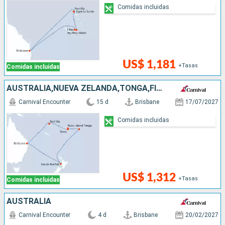
Comidas incluidas
US$ 1,181
+Tasas
Comidas incluidas
AUSTRALIA,NUEVA ZELANDA,TONGA,FIDJI (ISLAS),VANUATU
Carnival Encounter
15 d
Brisbane
17/07/2027
Comidas incluidas
US$ 1,312
+Tasas
Comidas incluidas
AUSTRALIA
Carnival Encounter
4 d
Brisbane
20/02/2027