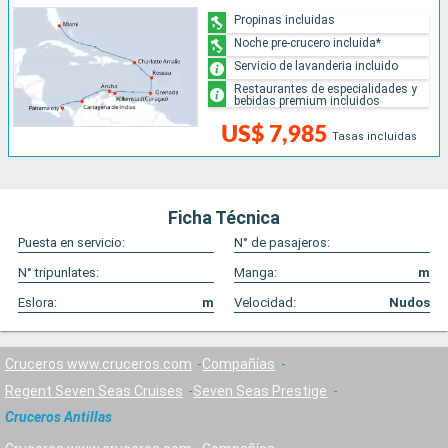
Propinas incluidas
Noche pre-crucero incluida*
Servicio de lavanderia incluido
Restaurantes de especialidades y
bebidas premium incluidos
US$ 7,985
Tasas incluidas
Ficha Técnica
Puesta en servicio:
N° de pasajeros:
N° tripunlates:
Manga:
m
Eslora:
m
Velocidad:
Nudos
Cruceros www.cruceros.com
Compañías
Regent Seven Seas Cruises
Seven Seas Prestige
Cruceros Antillas