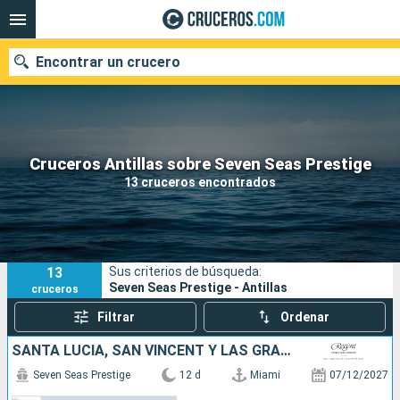
Encontrar un crucero
Nuestros destinos
Cruceros Antillas sobre Seven Seas Prestige
13 cruceros encontrados
Fecha de salida
Puertos
Compañías
13
Sus criterios de búsqueda:
Buscar
Seven Seas Prestige - Antillas
cruceros
Filtrar
Ordenar
SANTA LUCIA, SAN VINCENT Y LAS GRANADINAS, ESTADOS UNIDOS
Seven Seas Prestige
12 d
Miami
07/12/2027