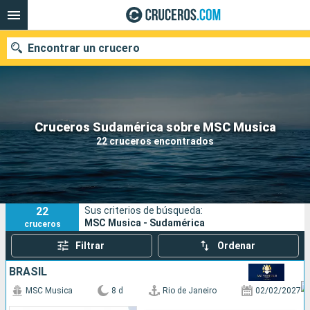
Encontrar un crucero
Nuestros destinos
Cruceros Sudamérica sobre MSC Musica
22 cruceros encontrados
Fecha de salida
Puertos
Compañías
22
Sus criterios de búsqueda:
Buscar
MSC Musica - Sudamérica
cruceros
Filtrar
Ordenar
BRASIL
MSC Musica
8 d
Rio de Janeiro
02/02/2027