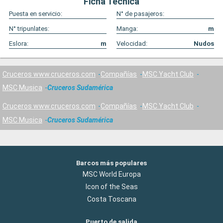
Ficha Técnica
Puesta en servicio:
N° de pasajeros:
N° tripunlates:
Manga:
m
Eslora:
m
Velocidad:
Nudos
Cruceros www.cruceros.com
Compañías
MSC Yacht Club
MSC Musica
Cruceros Sudamérica
Cruceros www.cruceros.com
Compañías
MSC Yacht Club
MSC Musica
Cruceros Sudamérica
Barcos más populares
MSC World Europa
Icon of the Seas
Costa Toscana
Puerto de salida