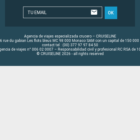
TU EMAIL
OK
Agencia de viajes especializada crucero – CRUISELINE
6 rue du gabian Les flots bleus MC 98 000 Monaco SAM con un capital de 150 000
contact tel : (00) 377 97 97 84 50
gencia de viajes n° 006 02 0007 – Responsabilidad civil y profesional RC RSA de
© CRUISELINE 2026 - all rights reserved