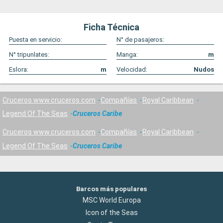
Ficha Técnica
Puesta en servicio:
N° de pasajeros:
N° tripunlates:
Manga:
m
Eslora:
m
Velocidad:
Nudos
Cruceros www.cruceros.com
Compañías
Royal Caribbean
Legend Of The Seas
Cruceros Caribe
Cruceros www.cruceros.com
Compañías
Royal Caribbean
Legend Of The Seas
Cruceros Caribe
Barcos más populares
MSC World Europa
Icon of the Seas