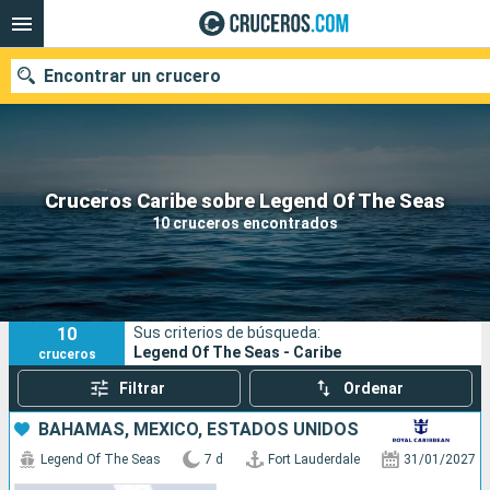
Encontrar un crucero
Nuestros destinos
Cruceros Caribe sobre Legend Of The Seas
10 cruceros encontrados
Fecha de salida
Puertos
Compañías
10
Sus criterios de búsqueda:
Buscar
Legend Of The Seas - Caribe
cruceros
Filtrar
Ordenar
BAHAMAS, MÉXICO, ESTADOS UNIDOS
Legend Of The Seas
7 d
Fort Lauderdale
31/01/2027