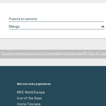
Puesta en servicio:
Manga:
m
Cruceros www.cruceros.com
Compañías
CroisiEurope
RV Star of Lux
Barcos más populares
MSC World Europa
Icon of the Seas
Costa Toscana