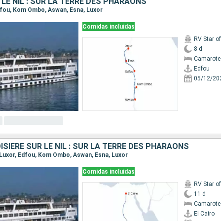
 LE NIL : SUR LA TERRE DES PHARAONS
 Edfou, Kom Ombo, Aswan, Esna, Luxor
Comidas incluidas
RV Star of
8 d
Camarote 
Edfou
05/12/20
OISIÈRE SUR LE NIL : SUR LA TERRE DES PHARAONS
o, Luxor, Edfou, Kom Ombo, Aswan, Esna, Luxor
Comidas incluidas
RV Star of
11 d
Camarote 
El Cairo