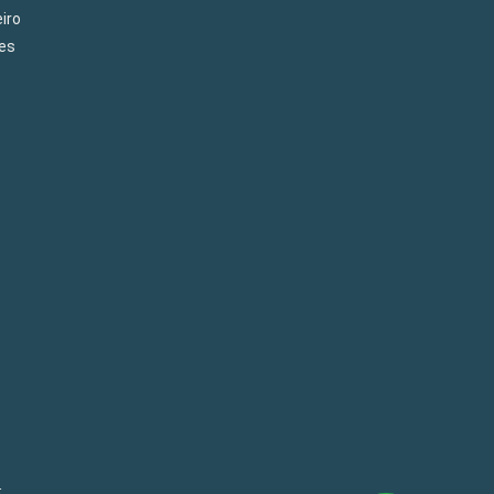
iro
es
€