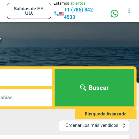
Estamos
abiertos
Salidas de EE.
+1 (786) 842-
UU.
4533
r
Buscar
añías
Búsqueda Avanzada
Ordenar Los más vendidos