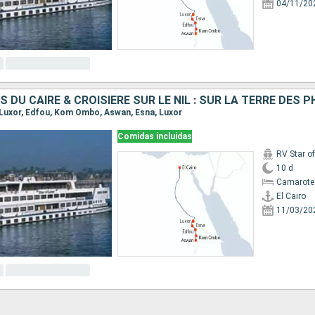
04/11/20
S DU CAIRE & CROISIÈRE SUR LE NIL : SUR LA TERRE DES
o, Luxor, Edfou, Kom Ombo, Aswan, Esna, Luxor
Comidas incluidas
RV Star of
10 d
Camarote 
El Cairo
11/03/20