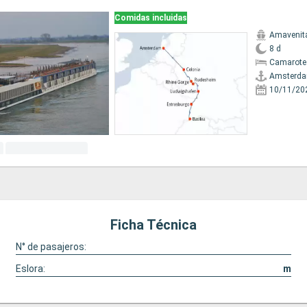
Comidas incluidas
Amavenit
8 d
Camarote 
Amsterd
10/11/20
Ficha Técnica
N° de pasajeros:
Eslora:
m