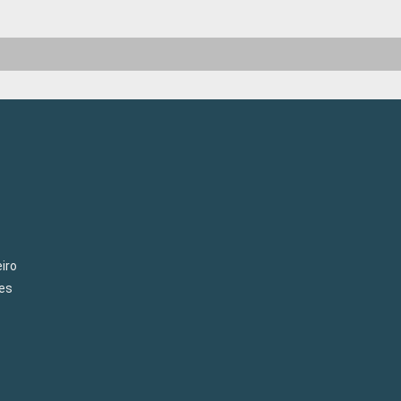
iro
es