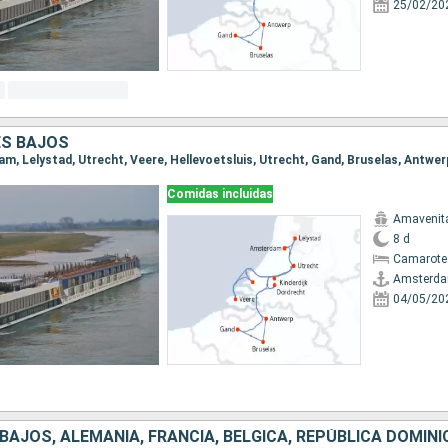
25/02/20
ES BAJOS
Comidas incluidas
Amavenit
8 d
Camarote 
Amsterd
04/05/20
 BAJOS, ALEMANIA, FRANCIA, BÉLGICA, REPÚBLICA DOMIN